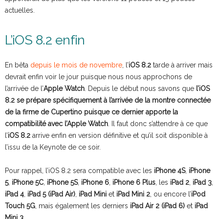
actuelles.
L’iOS 8.2 enfin
En bêta
depuis le mois de novembre
, l’
iOS 8.2
tarde à arriver mais
devrait enfin voir le jour puisque nous nous approchons de
l’arrivée de l’
Apple Watch
. Depuis le début nous savons que
l’iOS
8.2 se prépare spécifiquement à l’arrivée de la montre connectée
de la firme de Cupertino puisque ce dernier apporte la
compatibilité avec l’Apple Watch
. Il faut donc s’attendre à ce que
l’
iOS 8.2
arrive enfin en version définitive et qu’il soit disponible à
l’issu de la Keynote de ce soir.
Pour rappel, l’iOS 8.2 sera compatible
avec les
iPhone 4S
,
iPhone
5
,
iPhone 5C
,
iPhone 5S
,
iPhone 6
,
iPhone 6 Plus
, les
iPad 2
,
iPad 3
,
iPad 4
,
iPad 5 (iPad Air)
,
iPad Mini
et
iPad Mini 2
, ou encore l’
iPod
Touch 5G
, mais également les derniers
iPad Air 2 (iPad 6)
et
iPad
Mini 3
.