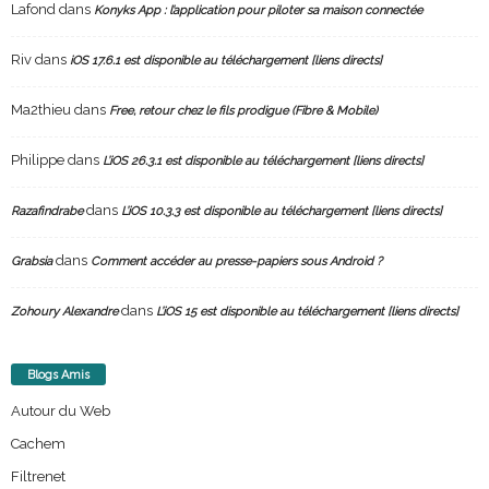
Lafond
dans
Konyks App : l’application pour piloter sa maison connectée
Riv
dans
iOS 17.6.1 est disponible au téléchargement [liens directs]
Ma2thieu
dans
Free, retour chez le fils prodigue (Fibre & Mobile)
Philippe
dans
L’iOS 26.3.1 est disponible au téléchargement [liens directs]
dans
Razafindrabe
L’iOS 10.3.3 est disponible au téléchargement [liens directs]
dans
Grabsia
Comment accéder au presse-papiers sous Android ?
dans
Zohoury Alexandre
L’iOS 15 est disponible au téléchargement [liens directs]
Blogs Amis
Autour du Web
Cachem
Filtrenet