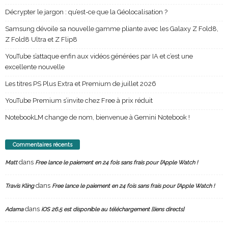
Décrypter le jargon : qu’est-ce que la Géolocalisation ?
Samsung dévoile sa nouvelle gamme pliante avec les Galaxy Z Fold8,
Z Fold8 Ultra et Z Flip8
YouTube s’attaque enfin aux vidéos générées par IA et c’est une
excellente nouvelle
Les titres PS Plus Extra et Premium de juillet 2026
YouTube Premium s’invite chez Free à prix réduit
NotebookLM change de nom, bienvenue à Gemini Notebook !
Commentaires récents
dans
Matt
Free lance le paiement en 24 fois sans frais pour l’Apple Watch !
dans
Travis Kling
Free lance le paiement en 24 fois sans frais pour l’Apple Watch !
dans
Adama
iOS 26.5 est disponible au téléchargement [liens directs]