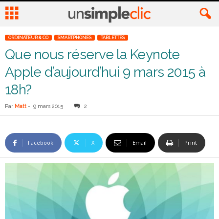
ORDINATEUR & CO
SMARTPHONES
TABLETTES
Que nous réserve la Keynote
Apple d’aujourd’hui 9 mars 2015 à
18h?
Par
Matt
-
9 mars 2015
2
Facebook
X
Email
Print