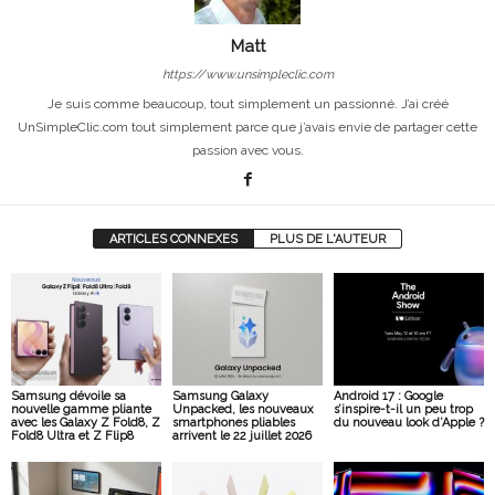
Matt
https://www.unsimpleclic.com
Je suis comme beaucoup, tout simplement un passionné. J’ai créé
UnSimpleClic.com tout simplement parce que j’avais envie de partager cette
passion avec vous.
ARTICLES CONNEXES
PLUS DE L'AUTEUR
Samsung dévoile sa
Samsung Galaxy
Android 17 : Google
nouvelle gamme pliante
Unpacked, les nouveaux
s’inspire-t-il un peu trop
avec les Galaxy Z Fold8, Z
smartphones pliables
du nouveau look d’Apple ?
Fold8 Ultra et Z Flip8
arrivent le 22 juillet 2026