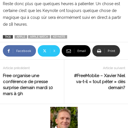
Reste donc plus que quelques heures à patienter. Un chose est
certaine c’est que les Keynote ont toujours quelque chose de
magique qui à coup sûr sera énormément suivi en direct à partir
de 18 heures.
TAGS
APPLE
APPLE WATCH
KEYNOTE
Facebook
X
Email
Print
Article précédent
Article suivant
Free organise une
#FreeMobile – Xavier Niel
conférence de presse
va-t-il « tout péter » dès
surprise demain mardi 10
demain?
mars à 9h