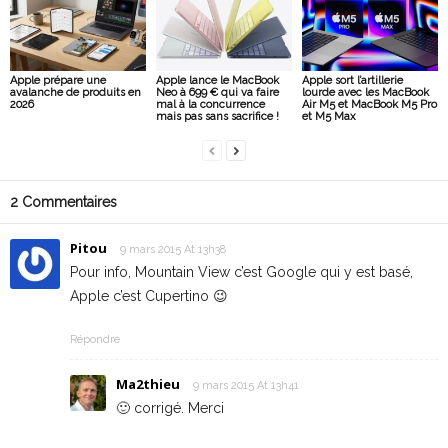
Apple prépare une
Apple lance le MacBook
Apple sort l’artillerie
avalanche de produits en
Neo à 699 € qui va faire
lourde avec les MacBook
2026
mal à la concurrence
Air M5 et MacBook M5 Pro
mais pas sans sacrifice !
et M5 Max
2 Commentaires
Pitou
9 mars 2015 At 13h38
Pour info, Mountain View c’est Google qui y est basé,
Apple c’est Cupertino 😉
Répondre
Ma2thieu
9 mars 2015 At 13h41
🙂 corrigé. Merci