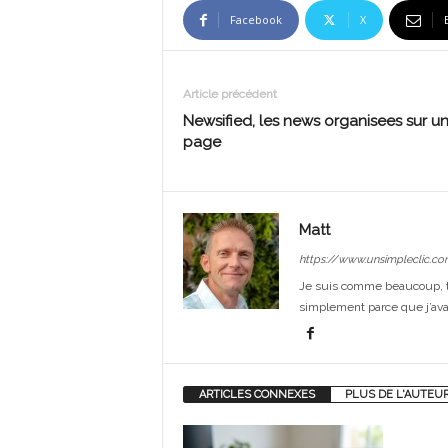
Facebook
X
Article précédent
Newsified, les news organisees sur u
page
Matt
https://www.unsimpleclic.co
Je suis comme beaucoup, t
simplement parce que j’avai
ARTICLES CONNEXES
PLUS DE L'AUTEU