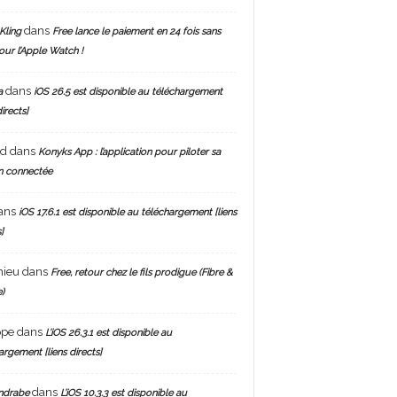
dans
Kling
Free lance le paiement en 24 fois sans
pour l’Apple Watch !
dans
a
iOS 26.5 est disponible au téléchargement
directs]
nd
dans
Konyks App : l’application pour piloter sa
n connectée
ans
iOS 17.6.1 est disponible au téléchargement [liens
]
hieu
dans
Free, retour chez le fils prodigue (Fibre &
)
ppe
dans
L’iOS 26.3.1 est disponible au
argement [liens directs]
dans
ndrabe
L’iOS 10.3.3 est disponible au