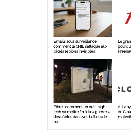
Emails sous surveillance :
Le gran
comment la CNIL s’attaque aux
pourquo
pixels espions invisibles
Freenau
Fibre : comment un outil high-
AI Laby
tech va mettre fin à la « guerre »
de Clou
des câbles dans vos boîtiers de
malveil
rue