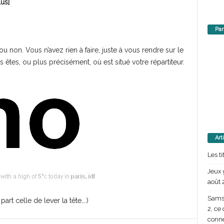
us]
Par
ou non. Vous n’avez rien à faire, juste à vous rendre sur le
êtes, ou plus précisément, où est situé votre répartiteur.
Art
Les t
Jeux 
août 
Samsu
art celle de lever la tête….)
2, ce
conn