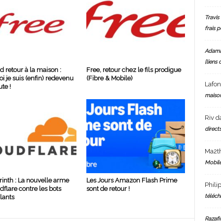
Travis 
frais 
Adam
[liens 
d retour à la maison :
Free, retour chez le fils prodigue
i je suis (enfin) redevenu
(Fibre & Mobile)
Lafo
te !
maiso
Riv
d
directs
Ma2t
Mobile
rinth : La nouvelle arme
Les Jours Amazon Flash Prime
Phili
dflare contre les bots
sont de retour !
téléch
lants
Razafi