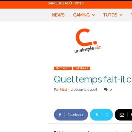
SAMEDI 8 AOÛT 2026
NEWS
GAMING
TUTOS
U
n
S
i
m
p
l
INTERNET
WEB-APP
e
Quel temps fait-il 
C
l
i
Par
Matt
-
2 décembre 2008
0
c
Facebook
X