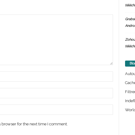
téléch
Grabsi
Androi
Zohou
téléch
Blo
Auto
Cach
Filtre
Indef
World
 browser for the next time I comment.