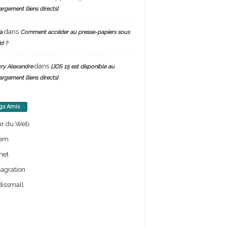
argement [liens directs]
dans
a
Comment accéder au presse-papiers sous
d ?
dans
ry Alexandre
L’iOS 15 est disponible au
argement [liens directs]
gs Amis
ur du Web
em
net
lagration
issmall