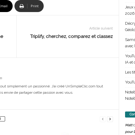
Email
Print
Jeux 
2026 
Décry
Article suivant
Géolo
ne
Triplify, cherchez, comparez et classez
Samsu
avec 
YouTu
IA et
Les t
m
YouTu
out simplement un passionné. J’ai créé UnSimpleClic.com tout
Note
s envie de partager cette passion avec vous.
Noteb
Com
R
d
Matt
pour l