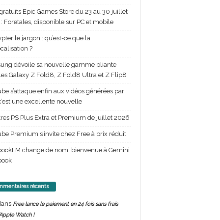
gratuits Epic Games Store du 23 au 30 juillet
: Foretales, disponible sur PC et mobile
pter le jargon : qu’est-ce que la
calisation ?
ng dévoile sa nouvelle gamme pliante
les Galaxy Z Fold8, Z Fold8 Ultra et Z Flip8
be s’attaque enfin aux vidéos générées par
 c’est une excellente nouvelle
itres PS Plus Extra et Premium de juillet 2026
be Premium s’invite chez Free à prix réduit
bookLM change de nom, bienvenue à Gemini
ook !
mentaires récents
ans
Free lance le paiement en 24 fois sans frais
’Apple Watch !