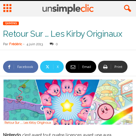
GAMING
Retour Sur … Les Kirby Originaux
Par
Frédéric
-
4 juin 2013
0
Facebook
X
Email
Print
Nintendo
c’est avant tout quatre licences ayant une aura