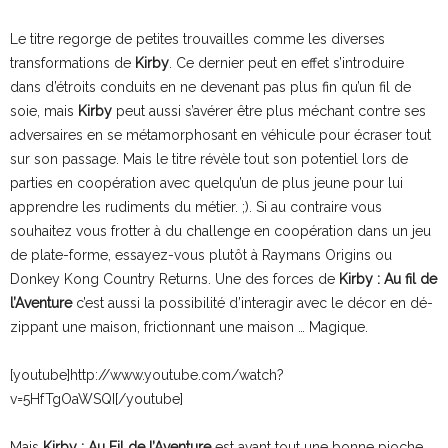
Le titre regorge de petites trouvailles comme les diverses
transformations de
Kirby
. Ce dernier peut en effet s’introduire
dans d’étroits conduits en ne devenant pas plus fin qu’un fil de
soie, mais
Kirby
peut aussi s’avérer être plus méchant contre ses
adversaires en se métamorphosant en véhicule pour écraser tout
sur son passage. Mais le titre révèle tout son potentiel lors de
parties en coopération avec quelqu’un de plus jeune pour lui
apprendre les rudiments du métier. ;). Si au contraire vous
souhaitez vous frotter à du challenge en coopération dans un jeu
de plate-forme, essayez-vous plutôt à Raymans Origins ou
Donkey Kong Country Returns. Une des forces de
Kirby : Au fil de
l’Aventure
c’est aussi la possibilité d’interagir avec le décor en dé-
zippant une maison, frictionnant une maison … Magique.
[youtube]http://www.youtube.com/watch?
v=5HfTgOaWSQI[/youtube]
Mais
Kirby : Au Fil de l’Aventure
est avant tout une bonne pioche