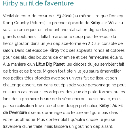
Kirby au fil de l’aventure
Véritable coup de cœur de l’
E3 2010
(au même titre que Donkey
Kong Country Returns), le premier épisode de
Kirby
sur
Wii
a su
se faire remarquer en arborant une réalisation digne des plus
grands couturiers. Il fallait marquer le coup pour le retour du
héros glouton dans un jeu déplace-forme en 2D sur console de
salon. Dans cet épisode,
Kirby
troc ses apparats ronds et colorés
pour des fils, des boutons de chemise et des fermetures éclairs.
A la manière d’un
Little Big Planet
, les décors du jeu semblent fait
de brics et de brocs. Mignon tout plein, le jeu saura émerveiller
nos petites têtes blondes avec son univers fait de tissu et son
challenge absent, car dans cet épisode votre personnage ne peut
en aucun cas mourir.Les adeptes des jeux de plate-formes ou les
fans de la première heure de la série crieront au scandale, mais
par sa réalisation travaillée et son design particulier,
Kirby : Au Fil
de l’Aventure
il serait dommage que le titre ne figure pas dans
votre ludothèque. Plus contemplatif qu’autre chose, le jeu se
traversera d’une traite, mais laissera un gout non déplaisant.