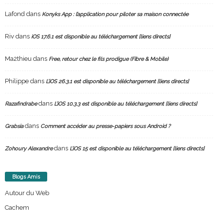
Lafond
dans
Konyks App : l’application pour piloter sa maison connectée
Riv
dans
iOS 17.6.1 est disponible au téléchargement [liens directs]
Ma2thieu
dans
Free, retour chez le fils prodigue (Fibre & Mobile)
Philippe
dans
L’iOS 26.3.1 est disponible au téléchargement [liens directs]
dans
Razafindrabe
L’iOS 10.3.3 est disponible au téléchargement [liens directs]
dans
Grabsia
Comment accéder au presse-papiers sous Android ?
dans
Zohoury Alexandre
L’iOS 15 est disponible au téléchargement [liens directs]
Blogs Amis
Autour du Web
Cachem