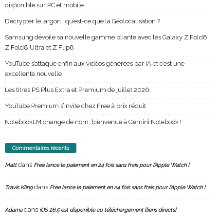
disponible sur PC et mobile
Décrypter le jargon : qu’est-ce que la Géolocalisation ?
Samsung dévoile sa nouvelle gamme pliante avec les Galaxy Z Fold8,
Z Fold8 Ultra et Z Flip8
YouTube s’attaque enfin aux vidéos générées par IA et c’est une
excellente nouvelle
Les titres PS Plus Extra et Premium de juillet 2026
YouTube Premium s’invite chez Free à prix réduit
NotebookLM change de nom, bienvenue à Gemini Notebook !
Commentaires récents
dans
Matt
Free lance le paiement en 24 fois sans frais pour l’Apple Watch !
dans
Travis Kling
Free lance le paiement en 24 fois sans frais pour l’Apple Watch !
dans
Adama
iOS 26.5 est disponible au téléchargement [liens directs]