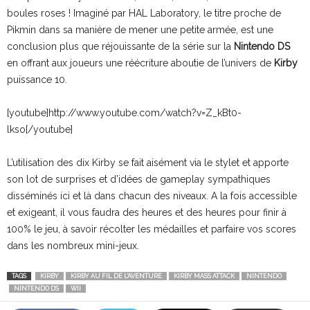
boules roses ! Imaginé par HAL Laboratory, le titre proche de
Pikmin dans sa manière de mener une petite armée, est une
conclusion plus que réjouissante de la série sur la
Nintendo DS
en offrant aux joueurs une réécriture aboutie de l’univers de
Kirby
puissance 10.
[youtube]http://www.youtube.com/watch?v=Z_kBt0-
lkso[/youtube]
L’utilisation des dix Kirby se fait aisément via le stylet et apporte
son lot de surprises et d’idées de gameplay sympathiques
disséminés ici et là dans chacun des niveaux. A la fois accessible
et exigeant, il vous faudra des heures et des heures pour finir à
100% le jeu, à savoir récolter les médailles et parfaire vos scores
dans les nombreux mini-jeux.
TAGS
KIRBY
KIRBY AU FIL DE L'AVENTURE
KIRBY MASS ATTACK
NINTENDO
NINTENDO DS
WII