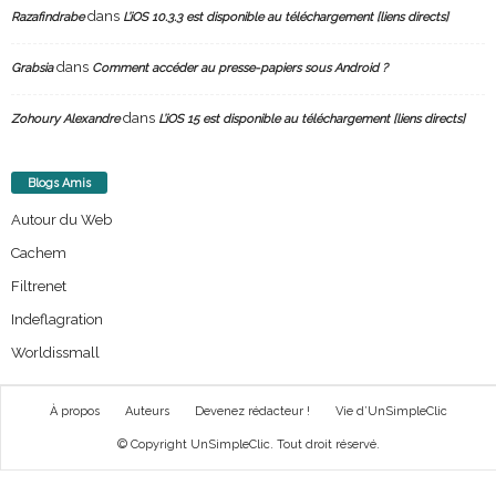
dans
Razafindrabe
L’iOS 10.3.3 est disponible au téléchargement [liens directs]
dans
Grabsia
Comment accéder au presse-papiers sous Android ?
dans
Zohoury Alexandre
L’iOS 15 est disponible au téléchargement [liens directs]
Blogs Amis
Autour du Web
Cachem
Filtrenet
Indeflagration
Worldissmall
À propos
Auteurs
Devenez rédacteur !
Vie d’UnSimpleClic
© Copyright UnSimpleClic. Tout droit réservé.