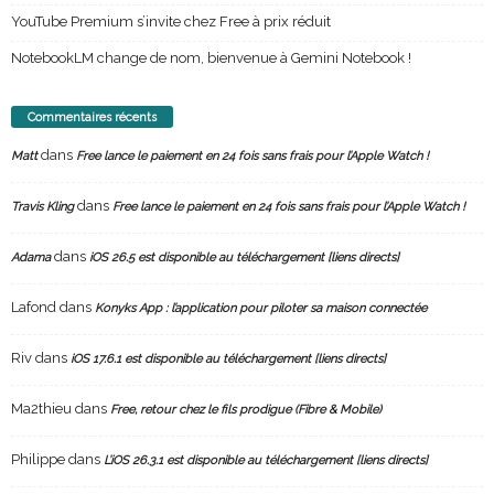
YouTube Premium s’invite chez Free à prix réduit
NotebookLM change de nom, bienvenue à Gemini Notebook !
Commentaires récents
dans
Matt
Free lance le paiement en 24 fois sans frais pour l’Apple Watch !
dans
Travis Kling
Free lance le paiement en 24 fois sans frais pour l’Apple Watch !
dans
Adama
iOS 26.5 est disponible au téléchargement [liens directs]
Lafond
dans
Konyks App : l’application pour piloter sa maison connectée
Riv
dans
iOS 17.6.1 est disponible au téléchargement [liens directs]
Ma2thieu
dans
Free, retour chez le fils prodigue (Fibre & Mobile)
Philippe
dans
L’iOS 26.3.1 est disponible au téléchargement [liens directs]