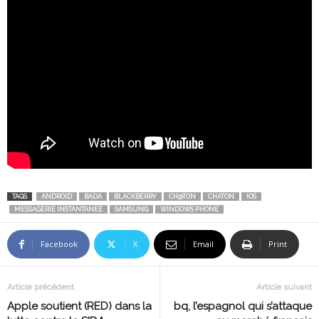
TAGS
ANDROID
BADA
BLACKBERRY
CH@TON
CHATON
IOS
MESSAGERIE INSTANTANEE
SAMSUNG
WINDOWS PHONE
Facebook
X
Email
Print
Article précédent
Article suivant
Apple soutient (RED) dans la
bq, l’espagnol qui s’attaque