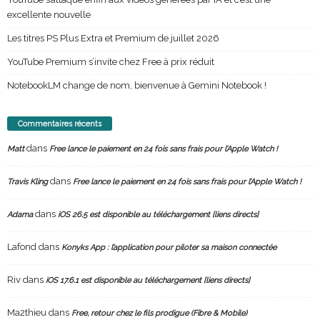
excellente nouvelle
Les titres PS Plus Extra et Premium de juillet 2026
YouTube Premium s’invite chez Free à prix réduit
NotebookLM change de nom, bienvenue à Gemini Notebook !
Commentaires récents
dans
Matt
Free lance le paiement en 24 fois sans frais pour l’Apple Watch !
dans
Travis Kling
Free lance le paiement en 24 fois sans frais pour l’Apple Watch !
dans
Adama
iOS 26.5 est disponible au téléchargement [liens directs]
Lafond
dans
Konyks App : l’application pour piloter sa maison connectée
Riv
dans
iOS 17.6.1 est disponible au téléchargement [liens directs]
Ma2thieu
dans
Free, retour chez le fils prodigue (Fibre & Mobile)