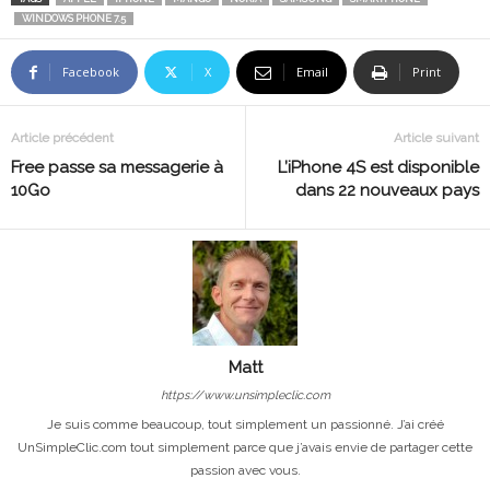
WINDOWS PHONE 7.5
Facebook
X
Email
Print
Article précédent
Article suivant
Free passe sa messagerie à
L’iPhone 4S est disponible
10Go
dans 22 nouveaux pays
Matt
https://www.unsimpleclic.com
Je suis comme beaucoup, tout simplement un passionné. J’ai créé
UnSimpleClic.com tout simplement parce que j’avais envie de partager cette
passion avec vous.