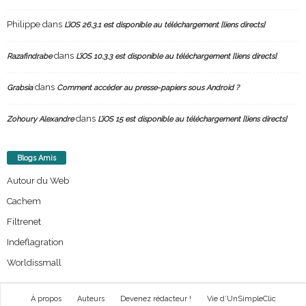
Philippe
dans
L’iOS 26.3.1 est disponible au téléchargement [liens directs]
dans
Razafindrabe
L’iOS 10.3.3 est disponible au téléchargement [liens directs]
dans
Grabsia
Comment accéder au presse-papiers sous Android ?
dans
Zohoury Alexandre
L’iOS 15 est disponible au téléchargement [liens directs]
Blogs Amis
Autour du Web
Cachem
Filtrenet
Indeflagration
Worldissmall
À propos
Auteurs
Devenez rédacteur !
Vie d’UnSimpleClic