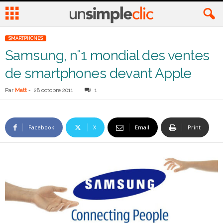
SMARTPHONES
Samsung, n°1 mondial des ventes
de smartphones devant Apple
Par
Matt
-
28 octobre 2011
1
Facebook
X
Email
Print