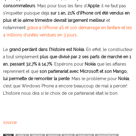
consommateurs
. Mais pour tous les fans d’
Apple
, il ne faut pas
s’inquiéter puisque déjà
sur 1 an, 21% d’iPhone ont été vendus en
plus et le 4ème trimestre devrait largement meilleur
et
notamment
grâce à l’iPhone 4S et son démarrage en fanfare et les
4 millions d’unités vendues en 3 jours
.
Le
grand perdant dans l’histoire est Nokia
. En effet, le constructeur
a tout simplement
plus que divisé par 2 ses parts de marché en 1
an, passant 32,7% à 14,7%
. Espérons pour
Nokia
que les affaires
reprennent et que
son partenariat avec Microsoft et son Mango,
lui permette de remonter la pente
. Mais le problème pour
Nokia
,
c’est que Windows Phone a encore beaucoup de mal à percer!
L’histoire nous dira si le choix de ce partenariat était le bon.
source
TAGS
APPLE
IPHONE
MANGO
NOKIA
SAMSUNG
SMARTPHONE