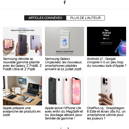
ARTICLES CONNEXES
PLUS DE L'AUTEUR
Samsung dévoile sa
Samsung Galaxy
Android 17 : Google
nouvelle gamme pliante
Unpacked, les nouveaux
s’inspire-t-il un peu trop
avec les Galaxy Z Fold8, Z
smartphones pliables
du nouveau look d’Apple ?
Fold8 Ultra et Z Flip8
arrivent le 22 juillet 2026
Apple prépare une
Apple lance l’iPhone 17e
OnePlus 15 : Snapdragon
avalanche de produits en
avec enfin du MagSafe et
8 Elite et écran 165 Hz, un
2026
du stockage décent pour
smartphone ultime pour
l’entrée de gamme !
les joueurs ?