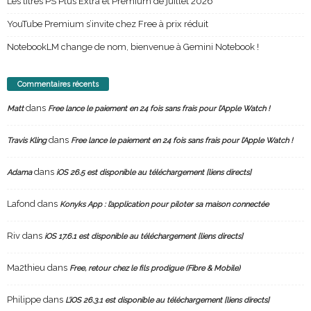
Les titres PS Plus Extra et Premium de juillet 2026
YouTube Premium s’invite chez Free à prix réduit
NotebookLM change de nom, bienvenue à Gemini Notebook !
Commentaires récents
dans
Matt
Free lance le paiement en 24 fois sans frais pour l’Apple Watch !
dans
Travis Kling
Free lance le paiement en 24 fois sans frais pour l’Apple Watch !
dans
Adama
iOS 26.5 est disponible au téléchargement [liens directs]
Lafond
dans
Konyks App : l’application pour piloter sa maison connectée
Riv
dans
iOS 17.6.1 est disponible au téléchargement [liens directs]
Ma2thieu
dans
Free, retour chez le fils prodigue (Fibre & Mobile)
Philippe
dans
L’iOS 26.3.1 est disponible au téléchargement [liens directs]