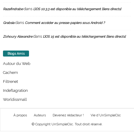
dans
Razafindrabe
L’iOS 10.3.3 est disponible au téléchargement [liens directs]
dans
Grabsia
Comment accéder au presse-papiers sous Android ?
dans
Zohoury Alexandre
L’iOS 15 est disponible au téléchargement [liens directs]
Blogs Amis
Autour du Web
Cachem
Filtrenet
Indeflagration
Worldissmall
À propos
Auteurs
Devenez rédacteur !
Vie d’UnSimpleClic
© Copyright UnSimpleClic. Tout droit réservé.