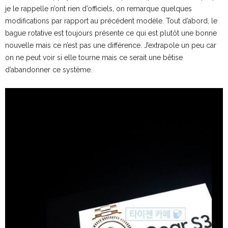
je le rappelle n’ont rien d’officiels, on remarque quelques
modifications par rapport au précédent modèle. Tout d’abord, le
bague rotative est toujours présente ce qui est plutôt une bonne
nouvelle mais ce n’est pas une différence. J’extrapole un peu car
on ne peut voir si elle tourne mais ce serait une bêtise
d’abandonner ce système.