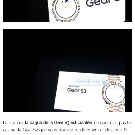
Par contre,
la bague de la Gear S3 est crantée
, ce qui n’était pas le
cas sur la Gear S2 que vous pouvez re-découvrir ci-dessous. Si