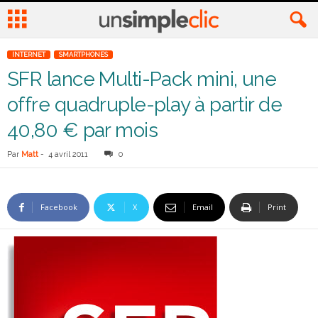
INTERNET
SMARTPHONES
SFR lance Multi-Pack mini, une
offre quadruple-play à partir de
40,80 € par mois
Par
Matt
-
4 avril 2011
0
Facebook
X
Email
Print