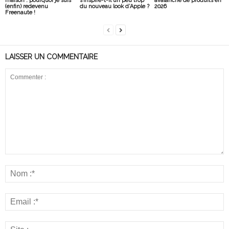
maison : pourquoi je suis
s’inspire-t-il un peu trop
avalanche de produits en
(enfin) redevenu
du nouveau look d’Apple ?
2026
Freenaute !
LAISSER UN COMMENTAIRE