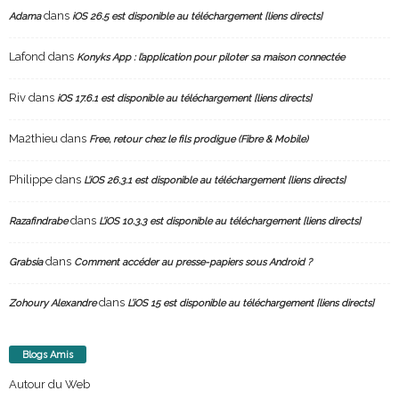
dans
Adama
iOS 26.5 est disponible au téléchargement [liens directs]
Lafond
dans
Konyks App : l’application pour piloter sa maison connectée
Riv
dans
iOS 17.6.1 est disponible au téléchargement [liens directs]
Ma2thieu
dans
Free, retour chez le fils prodigue (Fibre & Mobile)
Philippe
dans
L’iOS 26.3.1 est disponible au téléchargement [liens directs]
dans
Razafindrabe
L’iOS 10.3.3 est disponible au téléchargement [liens directs]
dans
Grabsia
Comment accéder au presse-papiers sous Android ?
dans
Zohoury Alexandre
L’iOS 15 est disponible au téléchargement [liens directs]
Blogs Amis
Autour du Web