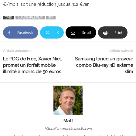
€/mois, soit une réduction jusqu’à 312 €/an.
TAGS
QUADRUPLE PLAY
SFR
Facebook
X
Email
Print
Article précédent
Article suivant
Le PDG de Free, Xavier Niel,
Samsung lance un graveur
promet un forfait mobile
combo Blu-ray 3D externe
illimité à moins de 50 euros
slim
Matt
https://www.unsimpleclic.com