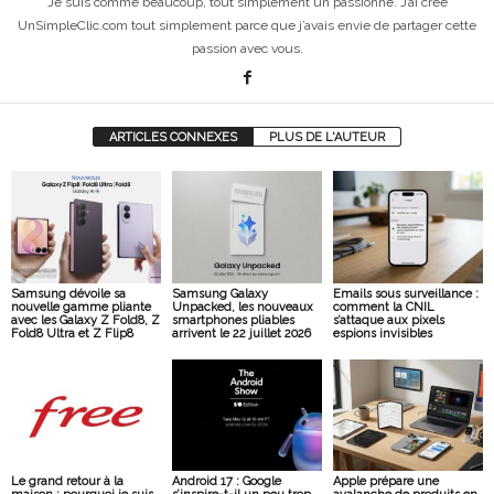
Je suis comme beaucoup, tout simplement un passionné. J’ai créé
UnSimpleClic.com tout simplement parce que j’avais envie de partager cette
passion avec vous.
ARTICLES CONNEXES
PLUS DE L'AUTEUR
Samsung dévoile sa
Samsung Galaxy
Emails sous surveillance :
nouvelle gamme pliante
Unpacked, les nouveaux
comment la CNIL
avec les Galaxy Z Fold8, Z
smartphones pliables
s’attaque aux pixels
Fold8 Ultra et Z Flip8
arrivent le 22 juillet 2026
espions invisibles
Le grand retour à la
Android 17 : Google
Apple prépare une