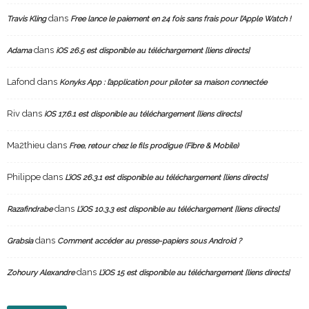
dans
Travis Kling
Free lance le paiement en 24 fois sans frais pour l’Apple Watch !
dans
Adama
iOS 26.5 est disponible au téléchargement [liens directs]
Lafond
dans
Konyks App : l’application pour piloter sa maison connectée
Riv
dans
iOS 17.6.1 est disponible au téléchargement [liens directs]
Ma2thieu
dans
Free, retour chez le fils prodigue (Fibre & Mobile)
Philippe
dans
L’iOS 26.3.1 est disponible au téléchargement [liens directs]
dans
Razafindrabe
L’iOS 10.3.3 est disponible au téléchargement [liens directs]
dans
Grabsia
Comment accéder au presse-papiers sous Android ?
dans
Zohoury Alexandre
L’iOS 15 est disponible au téléchargement [liens directs]