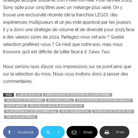
stratégie tactique solide et d’un Pokémon-like. Pour l’année 2025,
Sony opte pour cinq titres avec un mélange plus varié. On y
trouve une exclusivité récente (de la franchise LEGO), des
expériences multijoueurs et un jeu indé apprécié par les joueurs.
Il y a donc une stratégie de volume et de diversité pour 2025 face
à des valeurs sûres de 2024. Partagez-vous cet avis ? Quelle
sélection préférez-vous ? Ce n’est que notre avis, mais nous
trouvons qu’il est difficile de lutter face à
It Takes Two
.
Nous serions ravis d’avoir vos impressions sur ce point ainsi que
sur la sélection du mois. Nous vous invitons donc à laisser des
commentaires.
TAGS
5 JEUX PS PLUS
ABONNEMENT PLAYSTATION PLUS DÉCEMBRE
JEUX PS PLUS DÉCEMBRE
KILLING FLOOR 3
LEGO HORIZON ADVENTURES GRATUIT
NEON WHITE
NOUVEAUX JEUX PLAYSTATION PLUS
PLAYSTATION PLUS DÉCEMBRE 2025
PS PLUS ESSENTIAL
SYNDUALITY ECHO OF ADA
THE OUTLAST TRIALS
Facebook
X
Email
Print