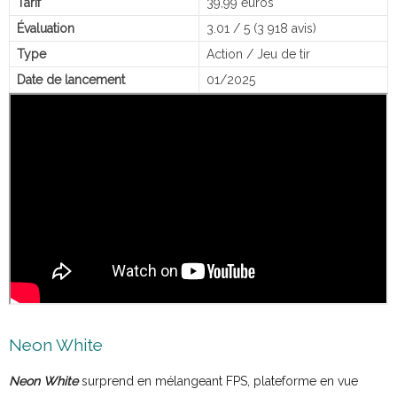
Tarif
39,99 euros
Évaluation
3.01 / 5 (3 918 avis)
Type
Action / Jeu de tir
Date de lancement
01/2025
Neon White
Neon White
surprend en mélangeant FPS, plateforme en vue