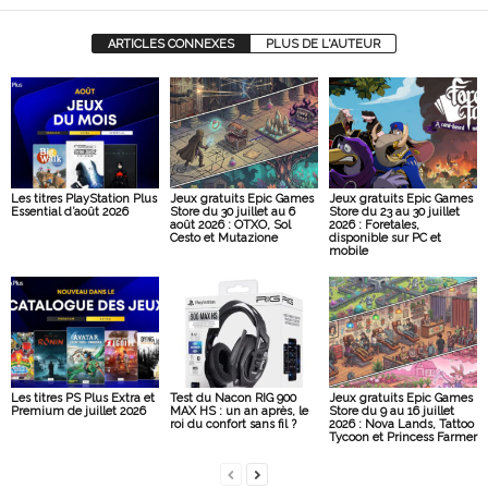
ARTICLES CONNEXES
PLUS DE L'AUTEUR
Les titres PlayStation Plus
Jeux gratuits Epic Games
Jeux gratuits Epic Games
Essential d’août 2026
Store du 30 juillet au 6
Store du 23 au 30 juillet
août 2026 : OTXO, Sol
2026 : Foretales,
Cesto et Mutazione
disponible sur PC et
mobile
Les titres PS Plus Extra et
Test du Nacon RIG 900
Jeux gratuits Epic Games
Premium de juillet 2026
MAX HS : un an après, le
Store du 9 au 16 juillet
roi du confort sans fil ?
2026 : Nova Lands, Tattoo
Tycoon et Princess Farmer