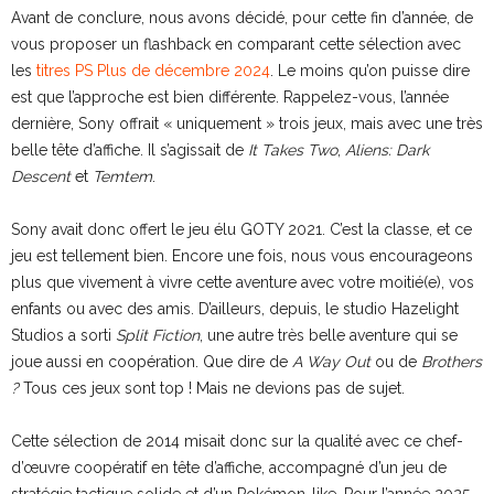
Avant de conclure, nous avons décidé, pour cette fin d’année, de
vous proposer un flashback en comparant cette sélection avec
les
titres PS Plus de décembre 2024
. Le moins qu’on puisse dire
est que l’approche est bien différente. Rappelez-vous, l’année
dernière, Sony offrait « uniquement » trois jeux, mais avec une très
belle tête d’affiche. Il s’agissait de
It Takes Two
,
Aliens: Dark
Descent
et
Temtem
.
Sony avait donc offert le jeu élu GOTY 2021. C’est la classe, et ce
jeu est tellement bien. Encore une fois, nous vous encourageons
plus que vivement à vivre cette aventure avec votre moitié(e), vos
enfants ou avec des amis. D’ailleurs, depuis, le studio Hazelight
Studios a sorti
Split Fiction
, une autre très belle aventure qui se
joue aussi en coopération. Que dire de
A Way Out
ou de
Brothers
?
Tous ces jeux sont top ! Mais ne devions pas de sujet.
Cette sélection de 2014 misait donc sur la qualité avec ce chef-
d’œuvre coopératif en tête d’affiche, accompagné d’un jeu de