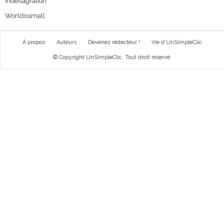
Indeflagration
Worldissmall
À propos
Auteurs
Devenez rédacteur !
Vie d’UnSimpleClic
© Copyright UnSimpleClic. Tout droit réservé.