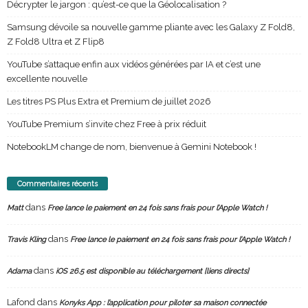
Décrypter le jargon : qu’est-ce que la Géolocalisation ?
Samsung dévoile sa nouvelle gamme pliante avec les Galaxy Z Fold8,
Z Fold8 Ultra et Z Flip8
YouTube s’attaque enfin aux vidéos générées par IA et c’est une
excellente nouvelle
Les titres PS Plus Extra et Premium de juillet 2026
YouTube Premium s’invite chez Free à prix réduit
NotebookLM change de nom, bienvenue à Gemini Notebook !
Commentaires récents
dans
Matt
Free lance le paiement en 24 fois sans frais pour l’Apple Watch !
dans
Travis Kling
Free lance le paiement en 24 fois sans frais pour l’Apple Watch !
dans
Adama
iOS 26.5 est disponible au téléchargement [liens directs]
Lafond
dans
Konyks App : l’application pour piloter sa maison connectée