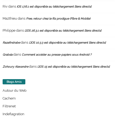
Riv
dans
iOS 17.6.1 est disponible au téléchargement [liens directs]
Ma2thieu
dans
Free, retour chez le fils prodigue (Fibre & Mobile)
Philippe
dans
L’iOS 26.3.1 est disponible au téléchargement [liens directs]
dans
Razafindrabe
L’iOS 10.3.3 est disponible au téléchargement [liens directs]
dans
Grabsia
Comment accéder au presse-papiers sous Android ?
dans
Zohoury Alexandre
L’iOS 15 est disponible au téléchargement [liens directs]
Blogs Amis
Autour du Web
Cachem
Filtrenet
Indeflagration