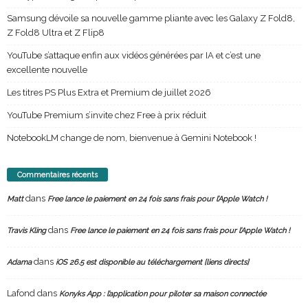
Samsung dévoile sa nouvelle gamme pliante avec les Galaxy Z Fold8,
Z Fold8 Ultra et Z Flip8
YouTube s’attaque enfin aux vidéos générées par IA et c’est une
excellente nouvelle
Les titres PS Plus Extra et Premium de juillet 2026
YouTube Premium s’invite chez Free à prix réduit
NotebookLM change de nom, bienvenue à Gemini Notebook !
Commentaires récents
dans
Matt
Free lance le paiement en 24 fois sans frais pour l’Apple Watch !
dans
Travis Kling
Free lance le paiement en 24 fois sans frais pour l’Apple Watch !
dans
Adama
iOS 26.5 est disponible au téléchargement [liens directs]
Lafond
dans
Konyks App : l’application pour piloter sa maison connectée