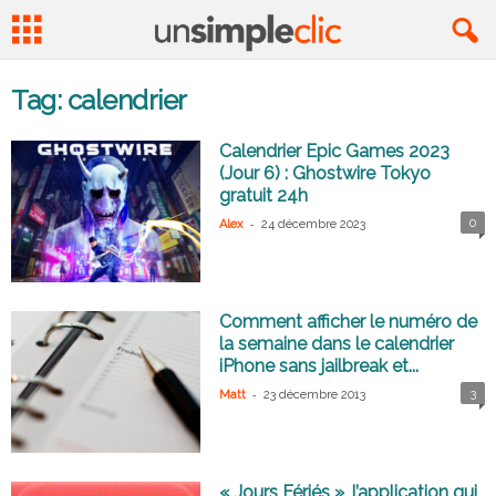
Tag: calendrier
Calendrier Epic Games 2023
(Jour 6) : Ghostwire Tokyo
gratuit 24h
-
0
Alex
24 décembre 2023
Comment afficher le numéro de
la semaine dans le calendrier
iPhone sans jailbreak et...
-
3
Matt
23 décembre 2013
« Jours Fériés », l’application qui