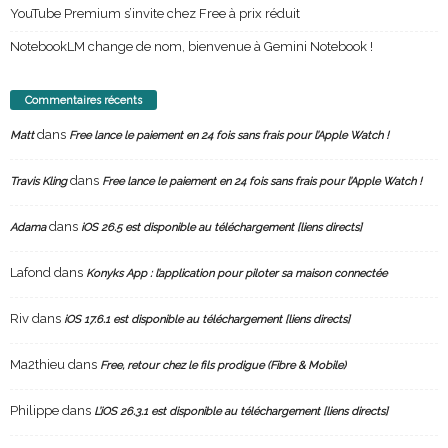
YouTube Premium s’invite chez Free à prix réduit
NotebookLM change de nom, bienvenue à Gemini Notebook !
Commentaires récents
dans
Matt
Free lance le paiement en 24 fois sans frais pour l’Apple Watch !
dans
Travis Kling
Free lance le paiement en 24 fois sans frais pour l’Apple Watch !
dans
Adama
iOS 26.5 est disponible au téléchargement [liens directs]
Lafond
dans
Konyks App : l’application pour piloter sa maison connectée
Riv
dans
iOS 17.6.1 est disponible au téléchargement [liens directs]
Ma2thieu
dans
Free, retour chez le fils prodigue (Fibre & Mobile)
Philippe
dans
L’iOS 26.3.1 est disponible au téléchargement [liens directs]