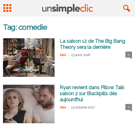
Tag: comedie
La saison 12 de The Big Bang
Theory sera la dernière
-
0
Alex
23 août 2018
Ryan revient dans Pillow Talk
saison 2 sur Blackpills dès
aujourd’hui
-
0
Alex
23 octobre 2017