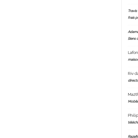
Travis 
frais 
Adam
[liens 
Lafo
maiso
Riv
d
directs
Ma2t
Mobile
Phili
téléch
Razafi