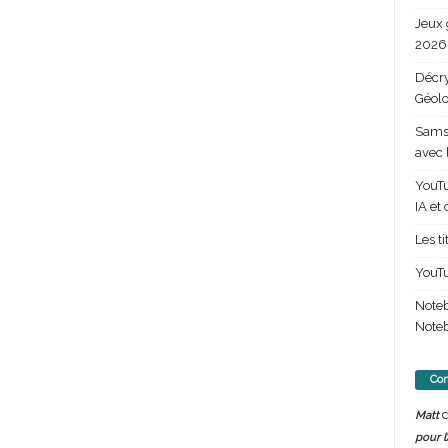
Jeux 
2026 
Décry
Géolo
Samsu
avec 
YouTu
IA et
Les t
YouTu
Note
Noteb
Com
d
Matt
pour l