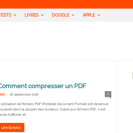
TESTS
LIVRES
DOODLE
APPLE
Comment compresser un PDF
-
0
att
18 septembre 2018
'utilisation de fichiers PDF (Portable Document Format) est devenue
ourante dans la plupart des bureaux. Grâce aux fichiers PDF, il est
acile d’afficher et...
Lire la suite