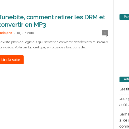
Tunebite, comment retirer les DRM et
Par
convertir en MP3
-
3
odolphe
10 juin 2010
l existe plein de logiciels qui servent à convertir des fichiers musicaux
u vidéos. Voilà un logiciel qui, en plus des fonctions de...
Lire la suite
Art
Les t
Jeux 
août 
Samsu
2, ce
conn