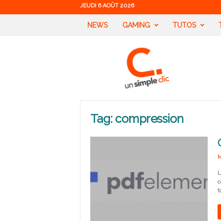
JEUDI 6 AOÛT 2026
NEWS
GAMING
TUTOS
U
n
S
i
m
p
l
Tag: compression
e
C
l
i
M
c
L
c
f