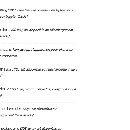
dans
Kling
Free lance le paiement en 24 fois sans
pour l’Apple Watch !
dans
a
iOS 26.5 est disponible au téléchargement
directs]
nd
dans
Konyks App : l’application pour piloter sa
n connectée
ans
iOS 17.6.1 est disponible au téléchargement [liens
]
hieu
dans
Free, retour chez le fils prodigue (Fibre &
)
ppe
dans
L’iOS 26.3.1 est disponible au
argement [liens directs]
dans
ndrabe
L’iOS 10.3.3 est disponible au