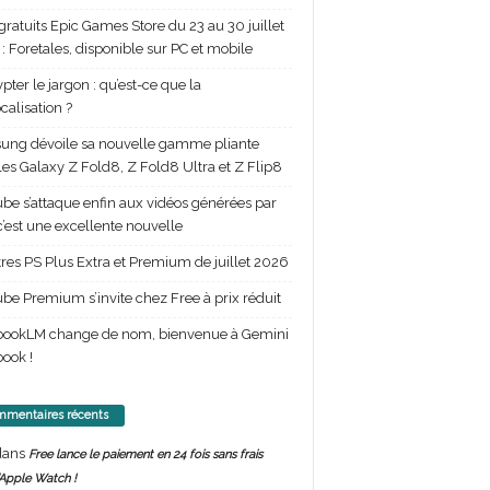
gratuits Epic Games Store du 23 au 30 juillet
: Foretales, disponible sur PC et mobile
pter le jargon : qu’est-ce que la
calisation ?
ng dévoile sa nouvelle gamme pliante
les Galaxy Z Fold8, Z Fold8 Ultra et Z Flip8
be s’attaque enfin aux vidéos générées par
 c’est une excellente nouvelle
itres PS Plus Extra et Premium de juillet 2026
be Premium s’invite chez Free à prix réduit
bookLM change de nom, bienvenue à Gemini
ook !
mentaires récents
ans
Free lance le paiement en 24 fois sans frais
’Apple Watch !