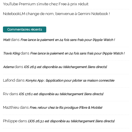
YouTube Premium s’invite chez Free à prix réduit
NotebookLM change de nom, bienvenue à Gemini Notebook !
Commentaires récents
dans
Matt
Free lance le paiement en 24 fois sans frais pour l’Apple Watch !
dans
Travis Kling
Free lance le paiement en 24 fois sans frais pour l’Apple Watch !
dans
Adama
iOS 26.5 est disponible au téléchargement [liens directs]
Lafond
dans
Konyks App : l’application pour piloter sa maison connectée
Riv
dans
iOS 17.6.1 est disponible au téléchargement [liens directs]
Ma2thieu
dans
Free, retour chez le fils prodigue (Fibre & Mobile)
Philippe
dans
L’iOS 26.3.1 est disponible au téléchargement [liens directs]