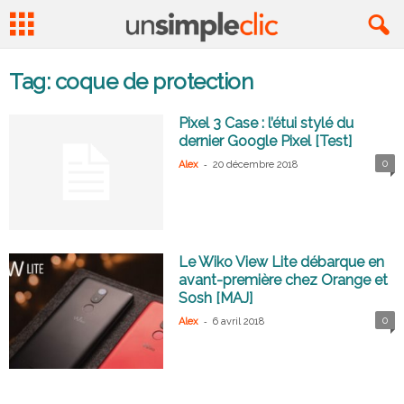
Tag: coque de protection
Pixel 3 Case : l’étui stylé du
dernier Google Pixel [Test]
-
0
Alex
20 décembre 2018
Le Wiko View Lite débarque en
avant-première chez Orange et
Sosh [MAJ]
-
0
Alex
6 avril 2018