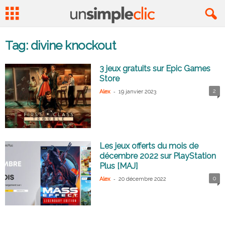
Tag: divine knockout
3 jeux gratuits sur Epic Games
Store
-
2
Alex
19 janvier 2023
Les jeux offerts du mois de
décembre 2022 sur PlayStation
Plus [MAJ]
-
0
Alex
20 décembre 2022