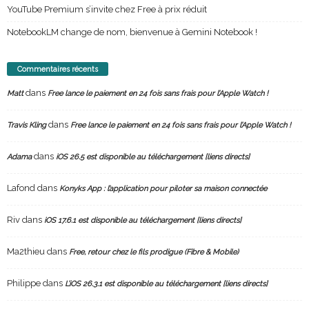
YouTube Premium s’invite chez Free à prix réduit
NotebookLM change de nom, bienvenue à Gemini Notebook !
Commentaires récents
dans
Matt
Free lance le paiement en 24 fois sans frais pour l’Apple Watch !
dans
Travis Kling
Free lance le paiement en 24 fois sans frais pour l’Apple Watch !
dans
Adama
iOS 26.5 est disponible au téléchargement [liens directs]
Lafond
dans
Konyks App : l’application pour piloter sa maison connectée
Riv
dans
iOS 17.6.1 est disponible au téléchargement [liens directs]
Ma2thieu
dans
Free, retour chez le fils prodigue (Fibre & Mobile)
Philippe
dans
L’iOS 26.3.1 est disponible au téléchargement [liens directs]