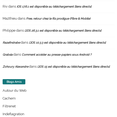
Riv
dans
iOS 17.6.1 est disponible au téléchargement [liens directs]
Ma2thieu
dans
Free, retour chez le fils prodigue (Fibre & Mobile)
Philippe
dans
L’iOS 26.3.1 est disponible au téléchargement [liens directs]
dans
Razafindrabe
L’iOS 10.3.3 est disponible au téléchargement [liens directs]
dans
Grabsia
Comment accéder au presse-papiers sous Android ?
dans
Zohoury Alexandre
L’iOS 15 est disponible au téléchargement [liens directs]
Blogs Amis
Autour du Web
Cachem
Filtrenet
Indeflagration