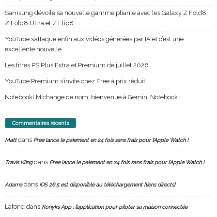
Samsung dévoile sa nouvelle gamme pliante avec les Galaxy Z Fold8,
Z Fold8 Ultra et Z Flip8
YouTube s’attaque enfin aux vidéos générées par IA et c’est une
excellente nouvelle
Les titres PS Plus Extra et Premium de juillet 2026
YouTube Premium s’invite chez Free à prix réduit
NotebookLM change de nom, bienvenue à Gemini Notebook !
Commentaires récents
dans
Matt
Free lance le paiement en 24 fois sans frais pour l’Apple Watch !
dans
Travis Kling
Free lance le paiement en 24 fois sans frais pour l’Apple Watch !
dans
Adama
iOS 26.5 est disponible au téléchargement [liens directs]
Lafond
dans
Konyks App : l’application pour piloter sa maison connectée