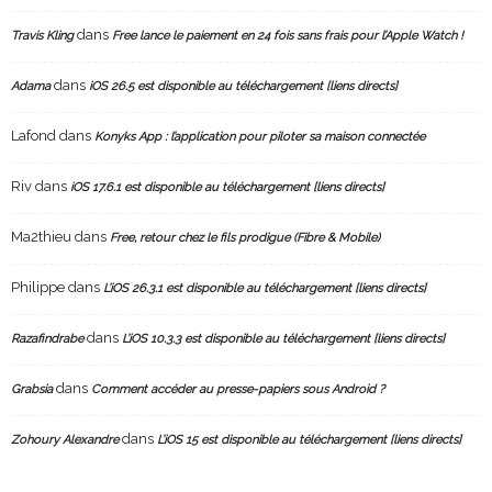
dans
Travis Kling
Free lance le paiement en 24 fois sans frais pour l’Apple Watch !
dans
Adama
iOS 26.5 est disponible au téléchargement [liens directs]
Lafond
dans
Konyks App : l’application pour piloter sa maison connectée
Riv
dans
iOS 17.6.1 est disponible au téléchargement [liens directs]
Ma2thieu
dans
Free, retour chez le fils prodigue (Fibre & Mobile)
Philippe
dans
L’iOS 26.3.1 est disponible au téléchargement [liens directs]
dans
Razafindrabe
L’iOS 10.3.3 est disponible au téléchargement [liens directs]
dans
Grabsia
Comment accéder au presse-papiers sous Android ?
dans
Zohoury Alexandre
L’iOS 15 est disponible au téléchargement [liens directs]