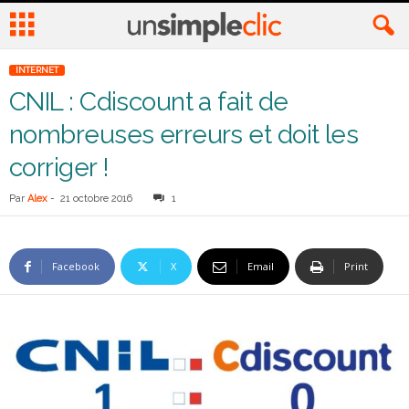
INTERNET
CNIL : Cdiscount a fait de
nombreuses erreurs et doit les
corriger !
Par
Alex
-
21 octobre 2016
1
Facebook
X
Email
Print