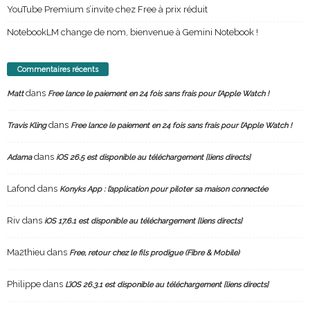
YouTube Premium s’invite chez Free à prix réduit
NotebookLM change de nom, bienvenue à Gemini Notebook !
Commentaires récents
dans
Matt
Free lance le paiement en 24 fois sans frais pour l’Apple Watch !
dans
Travis Kling
Free lance le paiement en 24 fois sans frais pour l’Apple Watch !
dans
Adama
iOS 26.5 est disponible au téléchargement [liens directs]
Lafond
dans
Konyks App : l’application pour piloter sa maison connectée
Riv
dans
iOS 17.6.1 est disponible au téléchargement [liens directs]
Ma2thieu
dans
Free, retour chez le fils prodigue (Fibre & Mobile)
Philippe
dans
L’iOS 26.3.1 est disponible au téléchargement [liens directs]