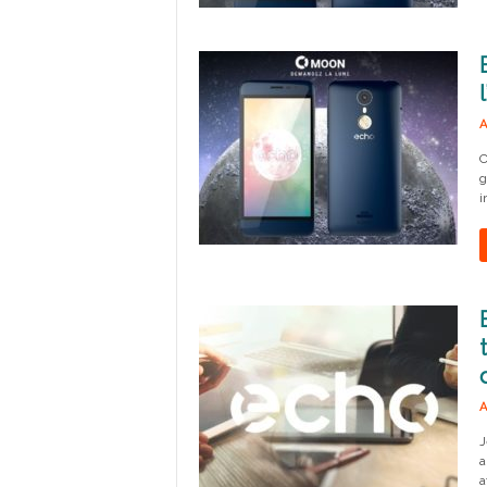
A
C
g
i
A
J
a
a