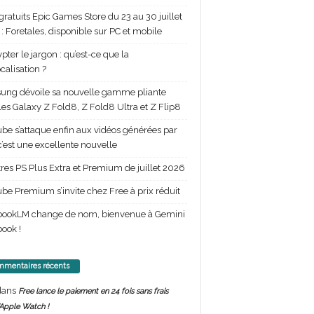
gratuits Epic Games Store du 23 au 30 juillet
: Foretales, disponible sur PC et mobile
pter le jargon : qu’est-ce que la
calisation ?
ng dévoile sa nouvelle gamme pliante
les Galaxy Z Fold8, Z Fold8 Ultra et Z Flip8
be s’attaque enfin aux vidéos générées par
 c’est une excellente nouvelle
itres PS Plus Extra et Premium de juillet 2026
be Premium s’invite chez Free à prix réduit
bookLM change de nom, bienvenue à Gemini
ook !
mentaires récents
ans
Free lance le paiement en 24 fois sans frais
’Apple Watch !