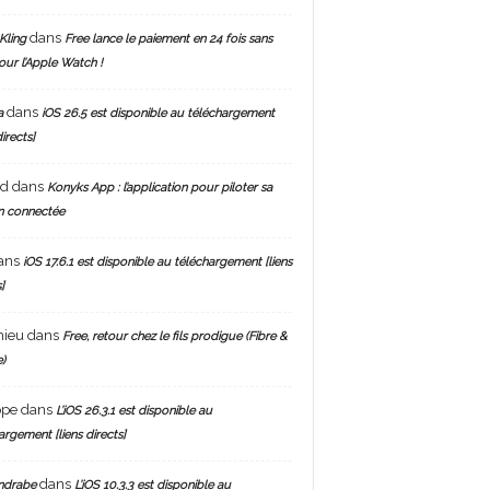
dans
Kling
Free lance le paiement en 24 fois sans
pour l’Apple Watch !
dans
a
iOS 26.5 est disponible au téléchargement
directs]
nd
dans
Konyks App : l’application pour piloter sa
n connectée
ans
iOS 17.6.1 est disponible au téléchargement [liens
]
hieu
dans
Free, retour chez le fils prodigue (Fibre &
)
ppe
dans
L’iOS 26.3.1 est disponible au
argement [liens directs]
dans
ndrabe
L’iOS 10.3.3 est disponible au