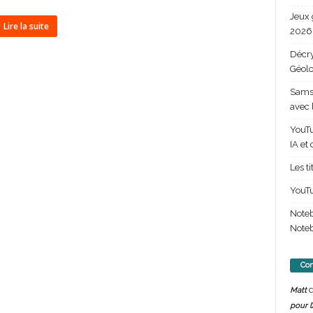
Jeux 
Lire la suite
2026 
Décry
Géolo
Samsu
avec 
YouTu
IA et
Les t
YouTu
Note
Noteb
Com
d
Matt
pour l