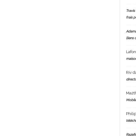
Travis 
frais 
Adam
[liens 
Lafo
maiso
Riv
d
directs
Ma2t
Mobile
Phili
téléch
Razafi