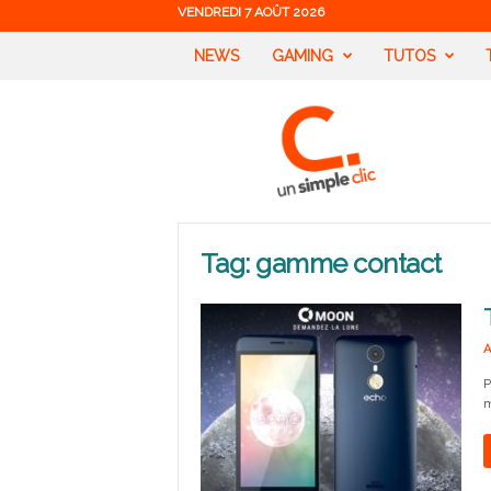
VENDREDI 7 AOÛT 2026
NEWS
GAMING
TUTOS
U
n
S
i
m
p
l
Tag: gamme contact
e
C
l
i
A
c
P
m