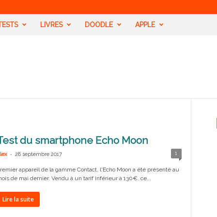
TESTS
LIVRES
DOODLE
APPLE
Test du smartphone Echo Moon
-
1
lex
28 septembre 2017
remier appareil de la gamme Contact, l'Echo Moon a été présenté au
ois de mai dernier. Vendu à un tarif inférieur à 130€, ce...
Lire la suite