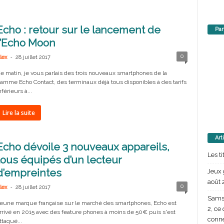
Echo : retour sur le lancement de
Par
l’Echo Moon
-
0
lex
28 juillet 2017
e matin, je vous parlais des trois nouveaux smartphones de la
amme Echo Contact, des terminaux déjà tous disponibles à des tarifs
nférieurs à...
Lire la suite
Art
Echo dévoile 3 nouveaux appareils,
Les t
tous équipés d’un lecteur
d’empreintes
Jeux 
août 
-
0
lex
28 juillet 2017
Samsu
eune marque française sur le marché des smartphones, Echo est
2, ce
rrivé en 2015 avec des feature phones à moins de 50€ puis s'est
conn
ttaqué...