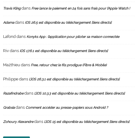
dans
Travis Kling
Free lance le paiement en 24 fois sans frais pour l’Apple Watch !
dans
Adama
iOS 26.5 est disponible au téléchargement [liens directs]
Lafond
dans
Konyks App : l’application pour piloter sa maison connectée
Riv
dans
iOS 17.6.1 est disponible au téléchargement [liens directs]
Ma2thieu
dans
Free, retour chez le fils prodigue (Fibre & Mobile)
Philippe
dans
L’iOS 26.3.1 est disponible au téléchargement [liens directs]
dans
Razafindrabe
L’iOS 10.3.3 est disponible au téléchargement [liens directs]
dans
Grabsia
Comment accéder au presse-papiers sous Android ?
dans
Zohoury Alexandre
L’iOS 15 est disponible au téléchargement [liens directs]