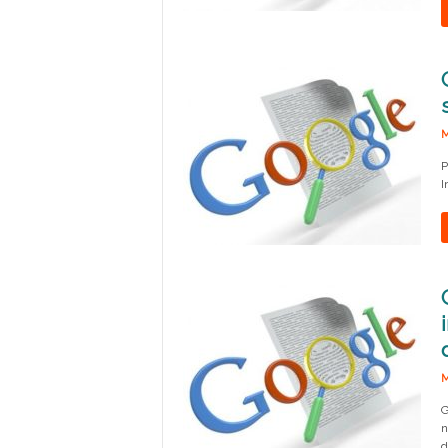
M
P
I
M
G
n
d