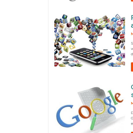
M
S
v
d
M
D
G
e