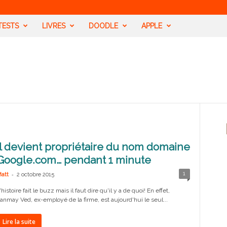
TESTS
LIVRES
DOODLE
APPLE
Il devient propriétaire du nom domaine
Google.com… pendant 1 minute
-
1
att
2 octobre 2015
'histoire fait le buzz mais il faut dire qu'il y a de quoi! En effet,
anmay Ved, ex-employé de la firme, est aujourd'hui le seul...
Lire la suite