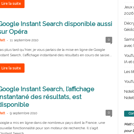
Lire la suite
Jeux 
2026 
Google Instant Search disponible aussi
Décry
Géolo
sur Opéra
Samsu
-
0
att
11 septembre 2010
avec 
as plus tard qu'hier, je vous parlais de la mise en ligne de Google
nstant Search, l'affichage instantané des résultats en cours de saisie...
YouTu
IA et
Lire la suite
Les t
YouTu
Google Instant Search, l’affichage
Note
instantané des résultats, est
Noteb
disponible
-
0
att
9 septembre 2010
Com
oogle a mis en ligne dans de nombreux pays dont la France, une
d
Matt
ouvelle fonctionnalité pour son moteur de recherche. Il s'agit
pour l
'Instant Search,...