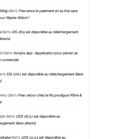
dans
Kling
Free lance le paiement en 24 fois sans
pour l’Apple Watch !
dans
a
iOS 26.5 est disponible au téléchargement
directs]
nd
dans
Konyks App : l’application pour piloter sa
n connectée
ans
iOS 17.6.1 est disponible au téléchargement [liens
]
hieu
dans
Free, retour chez le fils prodigue (Fibre &
)
ppe
dans
L’iOS 26.3.1 est disponible au
argement [liens directs]
dans
ndrabe
L’iOS 10.3.3 est disponible au