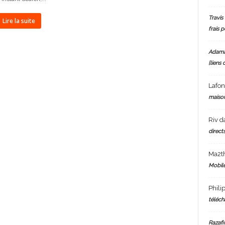
Travis 
Lire la suite
frais 
Adam
[liens 
Lafo
maiso
Riv
d
directs
Ma2t
Mobile
Phili
téléch
Razafi