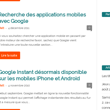
Recherche des applications mobiles
Par
avec Google
-
0
att
4 décembre 2011
i vous souhaitez chercher une application mobile en passant par
otre moteur de recherche favori, sachez que Google vient
'introduire une toute nouvelle section...
Lire la suite
Art
Google Instant désormais disponible
Les t
sur les mobiles iPhone et Android
Jeux 
-
0
att
4 novembre 2010
août 
ébut septembre, Google mettait en ligne la nouvelle fonctionnalité
Samsu
oogle Instant qui permet l'affichage instantanée des résultats au fur
t à mesure que vous...
2, ce
conn