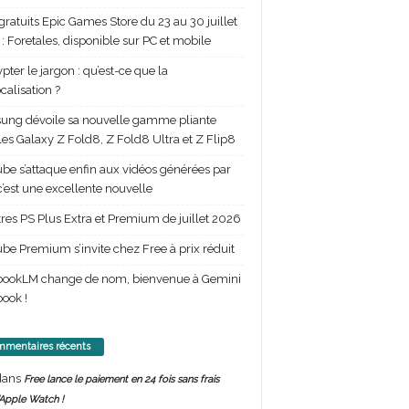
gratuits Epic Games Store du 23 au 30 juillet
: Foretales, disponible sur PC et mobile
pter le jargon : qu’est-ce que la
calisation ?
ng dévoile sa nouvelle gamme pliante
les Galaxy Z Fold8, Z Fold8 Ultra et Z Flip8
be s’attaque enfin aux vidéos générées par
 c’est une excellente nouvelle
itres PS Plus Extra et Premium de juillet 2026
be Premium s’invite chez Free à prix réduit
bookLM change de nom, bienvenue à Gemini
ook !
mentaires récents
ans
Free lance le paiement en 24 fois sans frais
’Apple Watch !