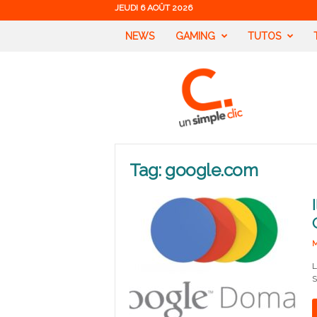
JEUDI 6 AOÛT 2026
NEWS
GAMING
TUTOS
U
n
S
i
m
p
l
Tag: google.com
e
C
l
i
c
M
L
S