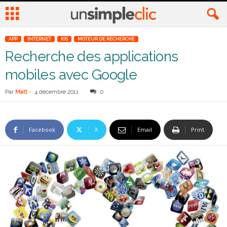
APP
INTERNET
IOS
MOTEUR DE RECHERCHE
Recherche des applications
mobiles avec Google
Par
Matt
-
4 décembre 2011
0
Facebook
X
Email
Print