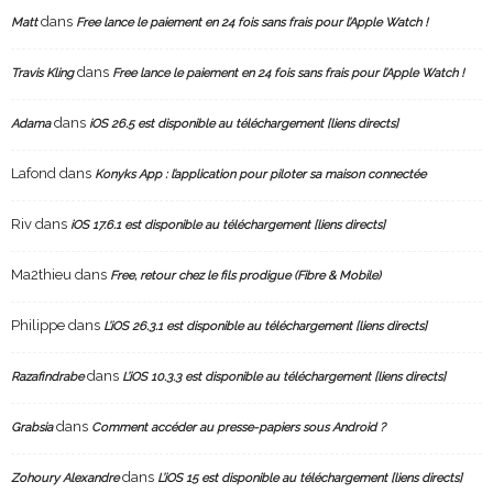
dans
Matt
Free lance le paiement en 24 fois sans frais pour l’Apple Watch !
dans
Travis Kling
Free lance le paiement en 24 fois sans frais pour l’Apple Watch !
dans
Adama
iOS 26.5 est disponible au téléchargement [liens directs]
Lafond
dans
Konyks App : l’application pour piloter sa maison connectée
Riv
dans
iOS 17.6.1 est disponible au téléchargement [liens directs]
Ma2thieu
dans
Free, retour chez le fils prodigue (Fibre & Mobile)
Philippe
dans
L’iOS 26.3.1 est disponible au téléchargement [liens directs]
dans
Razafindrabe
L’iOS 10.3.3 est disponible au téléchargement [liens directs]
dans
Grabsia
Comment accéder au presse-papiers sous Android ?
dans
Zohoury Alexandre
L’iOS 15 est disponible au téléchargement [liens directs]