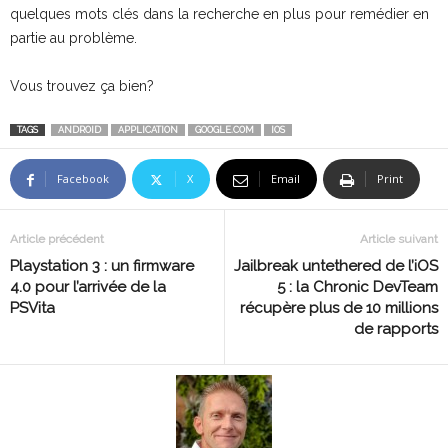
quelques mots clés dans la recherche en plus pour remédier en
partie au problème.
Vous trouvez ça bien?
TAGS
ANDROID
APPLICATION
GOOGLE.COM
IOS
Facebook
X
Email
Print
Article précédent
Article suivant
Playstation 3 : un firmware
Jailbreak untethered de l’iOS
4.0 pour l’arrivée de la
5 : la Chronic DevTeam
PSVita
récupère plus de 10 millions
de rapports