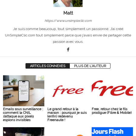
Matt
https://www.unsimpleclic.com
Je suis comme beaucoup, tout simplement un passionné. J’ai créé
UnSimpleClic.com tout simplement parce que j’avais envie de partager cette
passion avec vous.
ARTICLES CONNEXES
PLUS DE L'AUTEUR
Emails sous surveillance :
Le grand retour à la
Free, retour chez le fils
comment la CNIL
maison : pourquoi je suis
prodigue (Fibre & Mobile)
s’attaque aux pixels
(enfin) redevenu
espions invisibles
Freenaute !