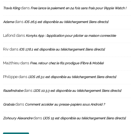
dans
Travis Kling
Free lance le paiement en 24 fois sans frais pour l’Apple Watch !
dans
Adama
iOS 26.5 est disponible au téléchargement [liens directs]
Lafond
dans
Konyks App : l’application pour piloter sa maison connectée
Riv
dans
iOS 17.6.1 est disponible au téléchargement [liens directs]
Ma2thieu
dans
Free, retour chez le fils prodigue (Fibre & Mobile)
Philippe
dans
L’iOS 26.3.1 est disponible au téléchargement [liens directs]
dans
Razafindrabe
L’iOS 10.3.3 est disponible au téléchargement [liens directs]
dans
Grabsia
Comment accéder au presse-papiers sous Android ?
dans
Zohoury Alexandre
L’iOS 15 est disponible au téléchargement [liens directs]