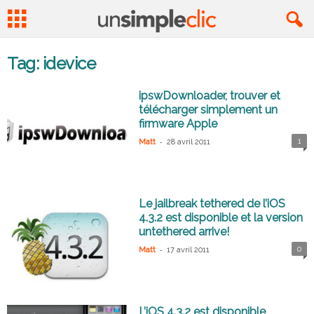
Tag: idevice
ipswDownloader, trouver et
télécharger simplement un
firmware Apple
-
1
Matt
28 avril 2011
Le jailbreak tethered de l’iOS
4.3.2 est disponible et la version
untethered arrive!
-
0
Matt
17 avril 2011
L’iOS 4.3.2 est disponible