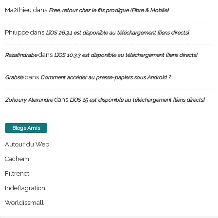
Ma2thieu
dans
Free, retour chez le fils prodigue (Fibre & Mobile)
Philippe
dans
L’iOS 26.3.1 est disponible au téléchargement [liens directs]
dans
Razafindrabe
L’iOS 10.3.3 est disponible au téléchargement [liens directs]
dans
Grabsia
Comment accéder au presse-papiers sous Android ?
dans
Zohoury Alexandre
L’iOS 15 est disponible au téléchargement [liens directs]
Blogs Amis
Autour du Web
Cachem
Filtrenet
Indeflagration
Worldissmall