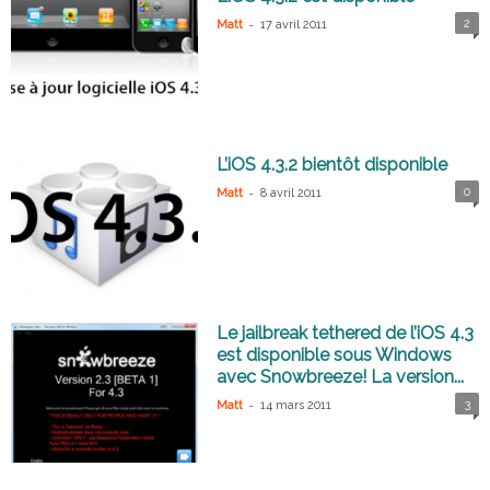
-
2
Matt
17 avril 2011
L’iOS 4.3.2 bientôt disponible
-
0
Matt
8 avril 2011
Le jailbreak tethered de l’iOS 4.3
est disponible sous Windows
avec Sn0wbreeze! La version...
-
3
Matt
14 mars 2011