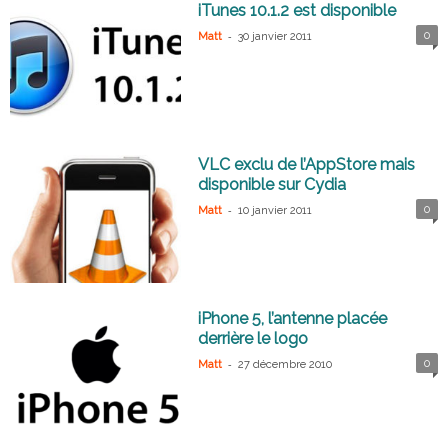
iTunes 10.1.2 est disponible
-
0
Matt
30 janvier 2011
VLC exclu de l’AppStore mais
disponible sur Cydia
-
0
Matt
10 janvier 2011
iPhone 5, l’antenne placée
derrière le logo
-
0
Matt
27 décembre 2010