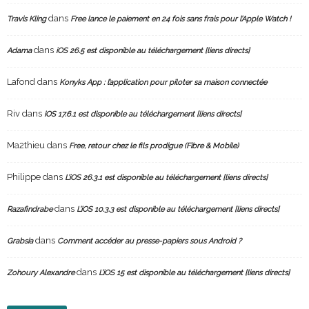
dans
Travis Kling
Free lance le paiement en 24 fois sans frais pour l’Apple Watch !
dans
Adama
iOS 26.5 est disponible au téléchargement [liens directs]
Lafond
dans
Konyks App : l’application pour piloter sa maison connectée
Riv
dans
iOS 17.6.1 est disponible au téléchargement [liens directs]
Ma2thieu
dans
Free, retour chez le fils prodigue (Fibre & Mobile)
Philippe
dans
L’iOS 26.3.1 est disponible au téléchargement [liens directs]
dans
Razafindrabe
L’iOS 10.3.3 est disponible au téléchargement [liens directs]
dans
Grabsia
Comment accéder au presse-papiers sous Android ?
dans
Zohoury Alexandre
L’iOS 15 est disponible au téléchargement [liens directs]