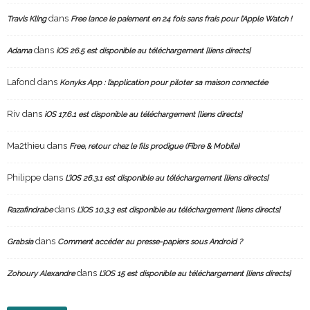
dans
Travis Kling
Free lance le paiement en 24 fois sans frais pour l’Apple Watch !
dans
Adama
iOS 26.5 est disponible au téléchargement [liens directs]
Lafond
dans
Konyks App : l’application pour piloter sa maison connectée
Riv
dans
iOS 17.6.1 est disponible au téléchargement [liens directs]
Ma2thieu
dans
Free, retour chez le fils prodigue (Fibre & Mobile)
Philippe
dans
L’iOS 26.3.1 est disponible au téléchargement [liens directs]
dans
Razafindrabe
L’iOS 10.3.3 est disponible au téléchargement [liens directs]
dans
Grabsia
Comment accéder au presse-papiers sous Android ?
dans
Zohoury Alexandre
L’iOS 15 est disponible au téléchargement [liens directs]