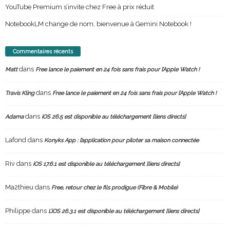
YouTube Premium s’invite chez Free à prix réduit
NotebookLM change de nom, bienvenue à Gemini Notebook !
Commentaires récents
dans
Matt
Free lance le paiement en 24 fois sans frais pour l’Apple Watch !
dans
Travis Kling
Free lance le paiement en 24 fois sans frais pour l’Apple Watch !
dans
Adama
iOS 26.5 est disponible au téléchargement [liens directs]
Lafond
dans
Konyks App : l’application pour piloter sa maison connectée
Riv
dans
iOS 17.6.1 est disponible au téléchargement [liens directs]
Ma2thieu
dans
Free, retour chez le fils prodigue (Fibre & Mobile)
Philippe
dans
L’iOS 26.3.1 est disponible au téléchargement [liens directs]