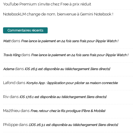
YouTube Premium s’invite chez Free à prix réduit
NotebookLM change de nom, bienvenue à Gemini Notebook !
Commentaires récents
dans
Matt
Free lance le paiement en 24 fois sans frais pour l’Apple Watch !
dans
Travis Kling
Free lance le paiement en 24 fois sans frais pour l’Apple Watch !
dans
Adama
iOS 26.5 est disponible au téléchargement [liens directs]
Lafond
dans
Konyks App : l’application pour piloter sa maison connectée
Riv
dans
iOS 17.6.1 est disponible au téléchargement [liens directs]
Ma2thieu
dans
Free, retour chez le fils prodigue (Fibre & Mobile)
Philippe
dans
L’iOS 26.3.1 est disponible au téléchargement [liens directs]