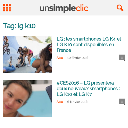
Tag: lg k10
LG : les smartphones LG K4 et
LG K10 sont disponibles en
France
-
0
Alex
10 février 2016
#CES2016 – LG présentera
deux nouveaux smartphones :
LG K10 et LG K7
-
0
Alex
6 janvier 2016