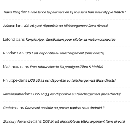
dans
Travis Kling
Free lance le paiement en 24 fois sans frais pour l’Apple Watch !
dans
Adama
iOS 26.5 est disponible au téléchargement [liens directs]
Lafond
dans
Konyks App : l’application pour piloter sa maison connectée
Riv
dans
iOS 17.6.1 est disponible au téléchargement [liens directs]
Ma2thieu
dans
Free, retour chez le fils prodigue (Fibre & Mobile)
Philippe
dans
L’iOS 26.3.1 est disponible au téléchargement [liens directs]
dans
Razafindrabe
L’iOS 10.3.3 est disponible au téléchargement [liens directs]
dans
Grabsia
Comment accéder au presse-papiers sous Android ?
dans
Zohoury Alexandre
L’iOS 15 est disponible au téléchargement [liens directs]