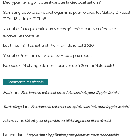
Décrypter le jargon : qu’est-ce que la Géolocalisation ?
Samsung dévoile sa nouvelle gamme pliante avec les Galaxy Z Fold8,
Z Fold8 Ultra et Z Flip8
YouTube s’attaque enfin aux vidéos générées par IA et c’est une
excellente nouvelle
Les titres PS Plus Extra et Premium de juillet 2026
YouTube Premium s’invite chez Free à prix réduit
NotebookLM change de nom, bienvenue à Gemini Notebook !
Commentaires récents
dans
Matt
Free lance le paiement en 24 fois sans frais pour l’Apple Watch !
dans
Travis Kling
Free lance le paiement en 24 fois sans frais pour l’Apple Watch !
dans
Adama
iOS 26.5 est disponible au téléchargement [liens directs]
Lafond
dans
Konyks App : l’application pour piloter sa maison connectée