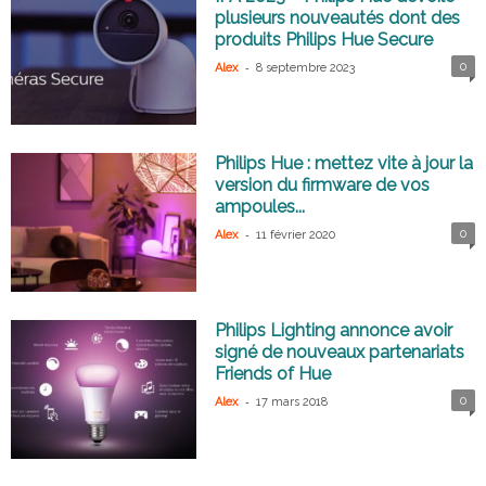
plusieurs nouveautés dont des
produits Philips Hue Secure
-
0
Alex
8 septembre 2023
Philips Hue : mettez vite à jour la
version du firmware de vos
ampoules...
-
0
Alex
11 février 2020
Philips Lighting annonce avoir
signé de nouveaux partenariats
Friends of Hue
-
0
Alex
17 mars 2018