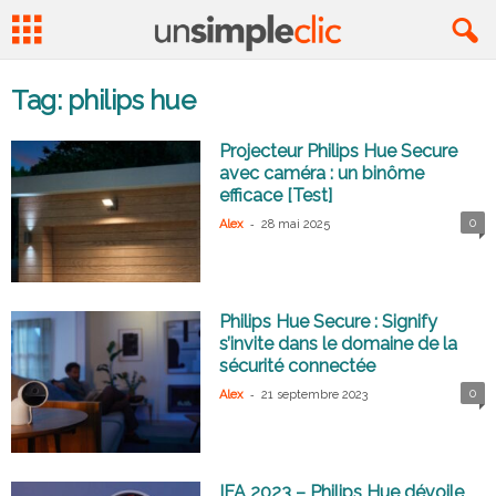
Tag: philips hue
Projecteur Philips Hue Secure
avec caméra : un binôme
efficace [Test]
-
0
Alex
28 mai 2025
Philips Hue Secure : Signify
s’invite dans le domaine de la
sécurité connectée
-
0
Alex
21 septembre 2023
IFA 2023 – Philips Hue dévoile