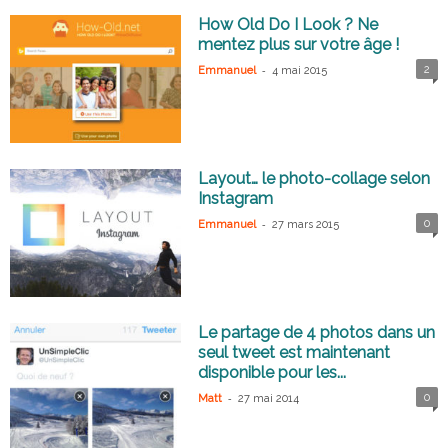
How Old Do I Look ? Ne
mentez plus sur votre âge !
-
2
Emmanuel
4 mai 2015
Layout… le photo-collage selon
Instagram
-
0
Emmanuel
27 mars 2015
Le partage de 4 photos dans un
seul tweet est maintenant
disponible pour les...
-
0
Matt
27 mai 2014