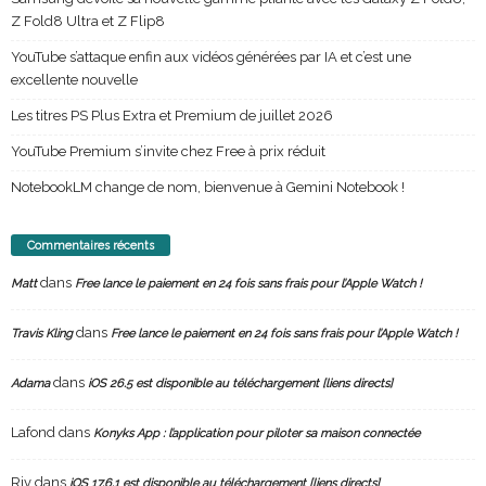
Z Fold8 Ultra et Z Flip8
YouTube s’attaque enfin aux vidéos générées par IA et c’est une
excellente nouvelle
Les titres PS Plus Extra et Premium de juillet 2026
YouTube Premium s’invite chez Free à prix réduit
NotebookLM change de nom, bienvenue à Gemini Notebook !
Commentaires récents
dans
Matt
Free lance le paiement en 24 fois sans frais pour l’Apple Watch !
dans
Travis Kling
Free lance le paiement en 24 fois sans frais pour l’Apple Watch !
dans
Adama
iOS 26.5 est disponible au téléchargement [liens directs]
Lafond
dans
Konyks App : l’application pour piloter sa maison connectée
Riv
dans
iOS 17.6.1 est disponible au téléchargement [liens directs]