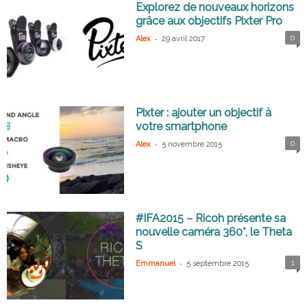
Explorez de nouveaux horizons
grâce aux objectifs Pixter Pro
-
0
Alex
29 avril 2017
Pixter : ajouter un objectif à
votre smartphone
-
0
Alex
5 novembre 2015
#IFA2015 – Ricoh présente sa
nouvelle caméra 360°, le Theta
S
-
1
Emmanuel
5 septembre 2015