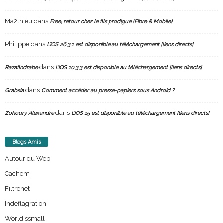
Ma2thieu
dans
Free, retour chez le fils prodigue (Fibre & Mobile)
Philippe
dans
L’iOS 26.3.1 est disponible au téléchargement [liens directs]
dans
Razafindrabe
L’iOS 10.3.3 est disponible au téléchargement [liens directs]
dans
Grabsia
Comment accéder au presse-papiers sous Android ?
dans
Zohoury Alexandre
L’iOS 15 est disponible au téléchargement [liens directs]
Blogs Amis
Autour du Web
Cachem
Filtrenet
Indeflagration
Worldissmall