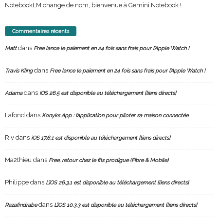
NotebookLM change de nom, bienvenue à Gemini Notebook !
Commentaires récents
dans
Matt
Free lance le paiement en 24 fois sans frais pour l’Apple Watch !
dans
Travis Kling
Free lance le paiement en 24 fois sans frais pour l’Apple Watch !
dans
Adama
iOS 26.5 est disponible au téléchargement [liens directs]
Lafond
dans
Konyks App : l’application pour piloter sa maison connectée
Riv
dans
iOS 17.6.1 est disponible au téléchargement [liens directs]
Ma2thieu
dans
Free, retour chez le fils prodigue (Fibre & Mobile)
Philippe
dans
L’iOS 26.3.1 est disponible au téléchargement [liens directs]
dans
Razafindrabe
L’iOS 10.3.3 est disponible au téléchargement [liens directs]