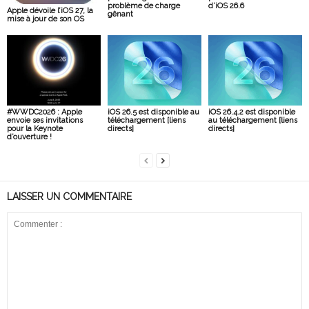
problème de charge
d’iOS 26.6
Apple dévoile l’iOS 27, la
gênant
mise à jour de son OS
#WWDC2026 : Apple
iOS 26.5 est disponible au
iOS 26.4.2 est disponible
envoie ses invitations
téléchargement [liens
au téléchargement [liens
pour la Keynote
directs]
directs]
d’ouverture !
LAISSER UN COMMENTAIRE