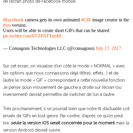
de l’écran photo de Facebook mobile.
#Facebook
camera gets its own animated
#GIF
image creator in the
#ios
version.
Users will be able to create short GIFs that can be shared
pic.twitter.com/hVZPATYunM
— Consagous Technologies LLC (@consagous)
July 17, 2017
Sur cet écran, on visualise d’un côté le mode « NORMAL » avec
les options que nous connaissons déjà (filtres, effets,…) et de
l’autre le mode « GIF » correspondant à cette nouvelle fonction.
Je pense qu’un mouvement de gauche à droite sur l’écran (ou
inversement) devrait permettre de switcher de l’un à l’autre.
Très prochainement, il se pourrait bien que notre fil d’actualité soit
envahi de GIFs en tout genre. Par contre, d’après ce qu’on peut
lire,
seule la version iOS serait concernée pour le moment
mais la
version Android devrait suivre.