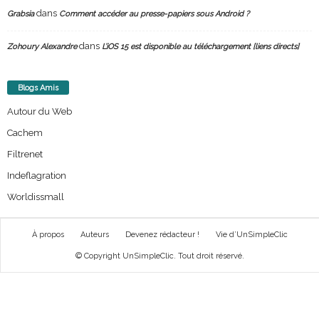
dans
Grabsia
Comment accéder au presse-papiers sous Android ?
dans
Zohoury Alexandre
L’iOS 15 est disponible au téléchargement [liens directs]
Blogs Amis
Autour du Web
Cachem
Filtrenet
Indeflagration
Worldissmall
À propos
Auteurs
Devenez rédacteur !
Vie d’UnSimpleClic
© Copyright UnSimpleClic. Tout droit réservé.