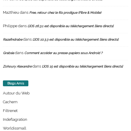
Ma2thieu
dans
Free, retour chez le fils prodigue (Fibre & Mobile)
Philippe
dans
L’iOS 26.3.1 est disponible au téléchargement [liens directs]
dans
Razafindrabe
L’iOS 10.3.3 est disponible au téléchargement [liens directs]
dans
Grabsia
Comment accéder au presse-papiers sous Android ?
dans
Zohoury Alexandre
L’iOS 15 est disponible au téléchargement [liens directs]
Blogs Amis
Autour du Web
Cachem
Filtrenet
Indeflagration
Worldissmall