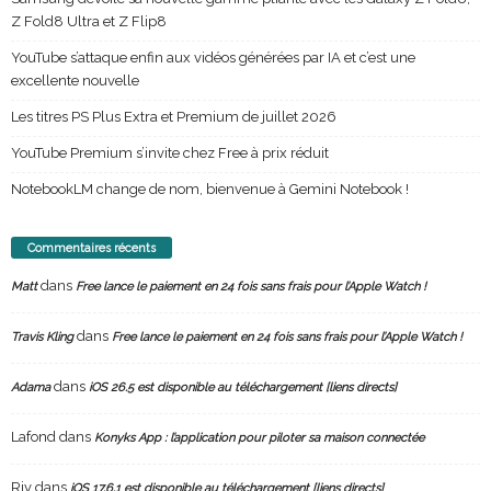
Z Fold8 Ultra et Z Flip8
YouTube s’attaque enfin aux vidéos générées par IA et c’est une
excellente nouvelle
Les titres PS Plus Extra et Premium de juillet 2026
YouTube Premium s’invite chez Free à prix réduit
NotebookLM change de nom, bienvenue à Gemini Notebook !
Commentaires récents
dans
Matt
Free lance le paiement en 24 fois sans frais pour l’Apple Watch !
dans
Travis Kling
Free lance le paiement en 24 fois sans frais pour l’Apple Watch !
dans
Adama
iOS 26.5 est disponible au téléchargement [liens directs]
Lafond
dans
Konyks App : l’application pour piloter sa maison connectée
Riv
dans
iOS 17.6.1 est disponible au téléchargement [liens directs]