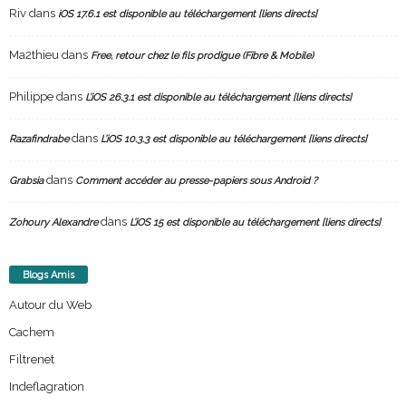
Riv
dans
iOS 17.6.1 est disponible au téléchargement [liens directs]
Ma2thieu
dans
Free, retour chez le fils prodigue (Fibre & Mobile)
Philippe
dans
L’iOS 26.3.1 est disponible au téléchargement [liens directs]
dans
Razafindrabe
L’iOS 10.3.3 est disponible au téléchargement [liens directs]
dans
Grabsia
Comment accéder au presse-papiers sous Android ?
dans
Zohoury Alexandre
L’iOS 15 est disponible au téléchargement [liens directs]
Blogs Amis
Autour du Web
Cachem
Filtrenet
Indeflagration