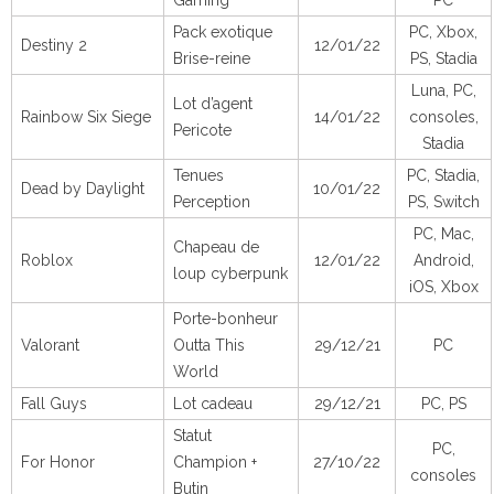
Gaming
PC
Pack exotique
PC, Xbox,
Destiny 2
12/01/22
Brise-reine
PS, Stadia
Luna, PC,
Lot d’agent
Rainbow Six Siege
14/01/22
consoles,
Pericote
Stadia
Tenues
PC, Stadia,
Dead by Daylight
10/01/22
Perception
PS, Switch
PC, Mac,
Chapeau de
Roblox
12/01/22
Android,
loup cyberpunk
iOS, Xbox
Porte-bonheur
Valorant
Outta This
29/12/21
PC
World
Fall Guys
Lot cadeau
29/12/21
PC, PS
Statut
PC,
For Honor
Champion +
27/10/22
consoles
Butin