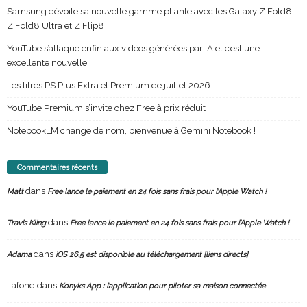
Samsung dévoile sa nouvelle gamme pliante avec les Galaxy Z Fold8,
Z Fold8 Ultra et Z Flip8
YouTube s’attaque enfin aux vidéos générées par IA et c’est une
excellente nouvelle
Les titres PS Plus Extra et Premium de juillet 2026
YouTube Premium s’invite chez Free à prix réduit
NotebookLM change de nom, bienvenue à Gemini Notebook !
Commentaires récents
dans
Matt
Free lance le paiement en 24 fois sans frais pour l’Apple Watch !
dans
Travis Kling
Free lance le paiement en 24 fois sans frais pour l’Apple Watch !
dans
Adama
iOS 26.5 est disponible au téléchargement [liens directs]
Lafond
dans
Konyks App : l’application pour piloter sa maison connectée