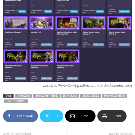
Les titres Prime Gaming offerts au mois de décembre 2021
TAGS
AMAZON
AMAZON PRIME
BON PLAN
JEUX VIDEO
PRIME GAMING
TWITCH PRIME
Facebook
X
Email
Print
Article précédent
Article suivant