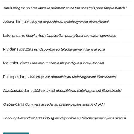
dans
Travis Kling
Free lance le paiement en 24 fois sans frais pour l’Apple Watch !
dans
Adama
iOS 26.5 est disponible au téléchargement [liens directs]
Lafond
dans
Konyks App : l’application pour piloter sa maison connectée
Riv
dans
iOS 17.6.1 est disponible au téléchargement [liens directs]
Ma2thieu
dans
Free, retour chez le fils prodigue (Fibre & Mobile)
Philippe
dans
L’iOS 26.3.1 est disponible au téléchargement [liens directs]
dans
Razafindrabe
L’iOS 10.3.3 est disponible au téléchargement [liens directs]
dans
Grabsia
Comment accéder au presse-papiers sous Android ?
dans
Zohoury Alexandre
L’iOS 15 est disponible au téléchargement [liens directs]