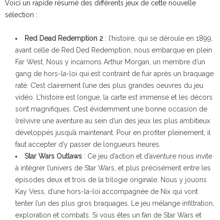
Voici un rapide résumé des différents jeux de cette nouvelle
sélection :
Red Dead Redemption 2
: l’histoire, qui se déroule en 1899,
avant celle de Red Ded Redemption, nous embarque en plein
Far West. Nous y incarnons Arthur Morgan, un membre d’un
gang de hors-la-loi qui est contraint de fuir après un braquage
raté. C’est clairement l’une des plus grandes oeuvres du jeu
vidéo. L’histoire est longue, la carte est immense et les décors
sont magnifiques. C’est évidemment une bonne occasion de
(re)vivre une aventure au sein d’un des jeux les plus ambitieux
développés jusqu’à maintenant. Pour en profiter pleinement, il
faut accepter d’y passer de longueurs heures.
Star Wars Outlaws
: Ce jeu d’action et d’aventure nous invite
à intégrer l’univers de Star Wars, et plus précisément entre les
épisodes deux et trois de la trilogie originale. Nous y jouons
Kay Vess, d’une hors-la-loi accompagnée de Nix qui vont
tenter l’un des plus gros braquages. Le jeu mélange infiltration,
exploration et combats. Si vous êtes un fan de Star Wars et