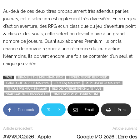
Au-delà de ces deux titres probablement très attendus par les
joueurs, cette sélection est également très diversifiée. Entre un jeu
d’action aventure, des RPG et un classique du jeu d’aventure point
& click et des souls, cette sélection devrait plaire à un grand
nombre de joueurs. Quant aux abonnés Premium, ils ont la
chance de pouvoir rejouer à une référence du jeu d’action.
Néanmoins, ils doivent encore une fois se contenter d’un seul et
unique jeu vidéo.
TAGS
BRAMBLE THE MOUNTAIN KING
BROKEN SWORD REFORGED
CATALOGUE PS PLUS MAI 2026
JEUX PS5 MAI 2026
PS PLUS EXTRA MAI 2026
PS PLUS PREMIUM MAI 2026
RED DEAD REDEMPTION 2 PS PLUS
STAR WARS OUTLAWS PS PLUS
TIME CRISIS PS PLUS PREMIUM
Facebook
X
Email
Print
Article précédent
Article suivant
#WWDC2026 : Apple
Google I/O 2026 : L’ère des