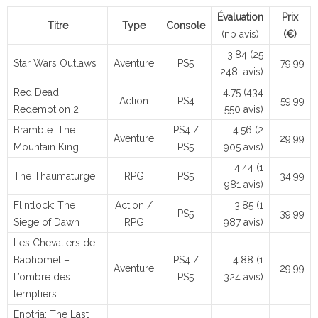
Évaluation
Prix
Titre
Type
Console
(nb avis)
(€)
3.84 (25
Star Wars Outlaws
Aventure
PS5
79,99
248 avis)
Red Dead
4.75 (434
Action
PS4
59,99
Redemption 2
550 avis)
Bramble: The
PS4 /
4.56 (2
Aventure
29,99
Mountain King
PS5
905 avis)
4.44 (1
The Thaumaturge
RPG
PS5
34,99
981 avis)
Flintlock: The
Action /
3.85 (1
PS5
39,99
Siege of Dawn
RPG
987 avis)
Les Chevaliers de
Baphomet –
PS4 /
4.88 (1
Aventure
29,99
L’ombre des
PS5
324 avis)
templiers
Enotria: The Last