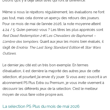
Disons qu’il y a déjà deux titres qui font la différence.
Même si nous le répétons régulièrement, les évaluations ne font
pas tout, mais cela donne un aperçu des retours des joueurs.
Pour ce mois de mai de l’année 2026, la note moyenne atteint
4.24 / 5. Qu’en pensez-vous ? Les titres les plus appréciés sont
Red Dead Redemption 2
et L
es Chevaliers de Baphomet –
L’ombre des templiers
. Quant aux jeux les moins bien évalués, il
s’agit de
Enotria: The Last Song Standard Edition
et
Star Wars
Outlaws
.
Le dernier jeu cité est un très bon exemple. En termes
d’évaluation, il est derrière la majorité des autres jeux de cette
sélection, et pourtant j’ai envie d’y jouer. Si vous avez souscrit à un
abonnement PS Plus Extra ou Premium, je vous invite vivement à
découvrir les différents jeux de la sélection. C’est le meilleur
moyen de vous faire votre propre avis.
La sélection PS Plus du mois de mai 2026