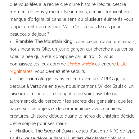
que vous êtes à la recherche d’une histoire inédite, c’est le
moment de vous y mettre. Néanmoins, certains trouvent qu’il
manque d’originalité dans le sens où plusieurs éléments vous
rappelleront d’autres jeux. Mais n’est-ce pas le cas pour
beaucoup de jeux ?
Bramble: The Mountain King
: dans ce jeu d’aventure narratif,
nous incarnons Olle, un jeune garçon qui cherche à sauver sa
soeur aînée qui a été kidnappée par un troll. Si vous
connaissez les jeux comme
Limbo
,
Inside
ou encore
Little
Nightmares
, vous devriez être séduits.
The Thaumaturge
: dans ce jeu d’aventure / RPG qui se
déroule à Varsovie en 1905, nous incarnons Wiktor Szulski, un
faiseur de miracles. Il est capable de voir l’invisible ou
autrement dit, de percevoir les secrets des gens ainsi que les
traces sur les objets et de communiquer avec certaines
créatures. L’histoire débute quand le héros de l’histoire décide
d’être soigné pour ses maux.
Flintlock: The Siege of Dawn
: ce jeu d’action / RPG de type
souls-like se déroule dans un unvers dark fantasy. Nous y