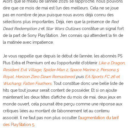
Alors que le milieu de l’année 2026 se rapproche, nous pouvons
dire que ce mois de mai est l’un des meilleurs. Cela ne se joue
pas en nombre de jeux puisque nous avons déjà connu des
sélections plus importantes. Déjà, rien que la présence de
Red
Dead Redemption 2
et
Star Wars Outlaws
constitue un signal fort
de la part de Sony PlayStation. J’en connais qui attendent la fin de
la matinée avec impatience.
Je vous rappelle que depuis le début de l’année, les abonnés PS
Plus Extra et Premium ont eu l’opportunité d’obtenir
Like a Dragon
,
Resident Evil Village
,
Spider-Man 2
,
Space Marine 2, Persona 5
Royal, Horizon Zero Dawn Remastered
puis
EA Sports FC 26 et
Wuchang: Fallen Feathers
. Tout constitue donc une belle liste de
hits que tout joueur serait content de posséder. Et si on ajoute
maintenant les deux têtes d’affiche du mois de mai, deux jeux en
monde ouvert, cela pourrait être perçu comme une réponse aux
critiques liées au montant de l’abonnement (et au contenu
associé). Il ne faut pas non plus occulter l’
augmentation du tarif
des PlayStation 5
.