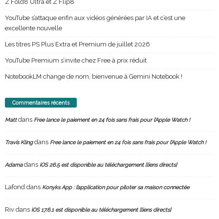
Z Fold8 Ultra et Z Flip8
YouTube s’attaque enfin aux vidéos générées par IA et c’est une
excellente nouvelle
Les titres PS Plus Extra et Premium de juillet 2026
YouTube Premium s’invite chez Free à prix réduit
NotebookLM change de nom, bienvenue à Gemini Notebook !
Commentaires récents
dans
Matt
Free lance le paiement en 24 fois sans frais pour l’Apple Watch !
dans
Travis Kling
Free lance le paiement en 24 fois sans frais pour l’Apple Watch !
dans
Adama
iOS 26.5 est disponible au téléchargement [liens directs]
Lafond
dans
Konyks App : l’application pour piloter sa maison connectée
Riv
dans
iOS 17.6.1 est disponible au téléchargement [liens directs]