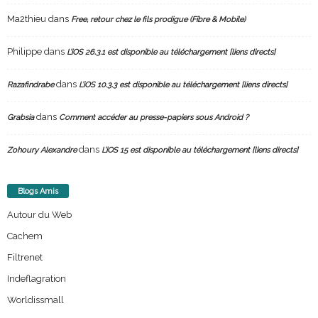
Ma2thieu
dans
Free, retour chez le fils prodigue (Fibre & Mobile)
Philippe
dans
L’iOS 26.3.1 est disponible au téléchargement [liens directs]
dans
Razafindrabe
L’iOS 10.3.3 est disponible au téléchargement [liens directs]
dans
Grabsia
Comment accéder au presse-papiers sous Android ?
dans
Zohoury Alexandre
L’iOS 15 est disponible au téléchargement [liens directs]
Blogs Amis
Autour du Web
Cachem
Filtrenet
Indeflagration
Worldissmall