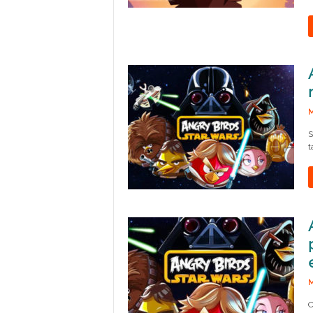
M
S
t
M
C