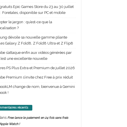
gratuits Epic Games Store du 23 au 30 juillet
: Foretales, disponible sur PC et mobile
pter le jargon : qu’est-ce que la
calisation ?
ng dévoile sa nouvelle gamme pliante
les Galaxy Z Fold8, Z Fold8 Ultra et Z Flip8
be s’attaque enfin aux vidéos générées par
 c’est une excellente nouvelle
itres PS Plus Extra et Premium de juillet 2026
be Premium s’invite chez Free à prix réduit
bookLM change de nom, bienvenue à Gemini
ook !
mentaires récents
ans
Free lance le paiement en 24 fois sans frais
’Apple Watch !