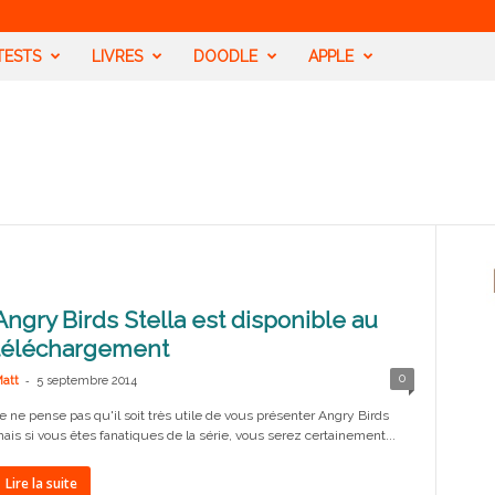
TESTS
LIVRES
DOODLE
APPLE
Angry Birds Stella est disponible au
téléchargement
-
0
att
5 septembre 2014
e ne pense pas qu'il soit très utile de vous présenter Angry Birds
ais si vous êtes fanatiques de la série, vous serez certainement...
Lire la suite