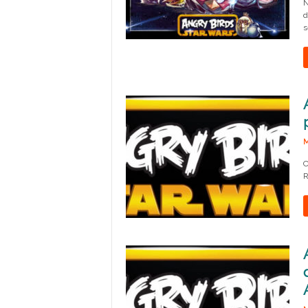
N
d
s
M
C
R