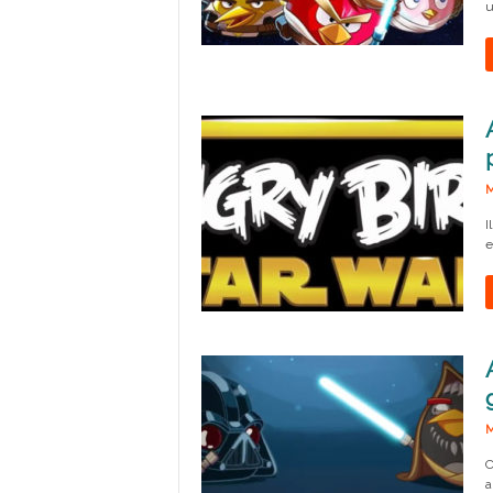
u
M
I
e
M
C
a