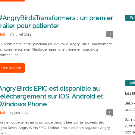
#AngryBirdsTransformers : un premier
Par
trailer pour patienter
-
0
att
29 juillet 2014
n premier trailer du prochain jeu de Rovio, Angry Birds Transformers,
ui comme son nom l'indique reprend le thème en vogue du
oment, les...
Lire la suite
Art
Angry Birds EPIC est disponible au
Les t
téléchargement sur iOS, Android et
Windows Phone
Jeux 
août 
-
1
att
13 juin 2014
Samsu
onne nouvelle les amis puisque depuis hier soir le nouveau jeu
2, ce
igné Rovio, Angry Birds EPIC, l'éditeur de la célèbre saga des Angry
conn
irds,...