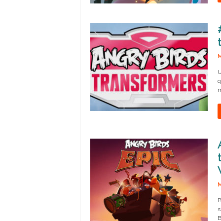
M
U
q
m
M
B
s
B