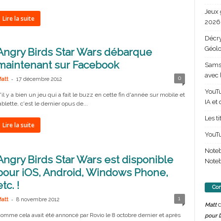
Jeux 
Lire la suite
2026 
Décry
Géolo
Angry Birds Star Wars débarque
maintenant sur Facebook
Samsu
avec 
-
0
att
17 décembre 2012
YouTu
'il y a bien un jeu qui a fait le buzz en cette fin d'année sur mobile et
IA et
ablette, c'est le dernier opus de...
Les t
Lire la suite
YouTu
Note
Angry Birds Star Wars est disponible
Noteb
pour iOS, Android, Windows Phone,
etc. !
Com
-
1
att
8 novembre 2012
d
Matt
omme cela avait été annoncé par Rovio le 8 octobre dernier et après
pour l