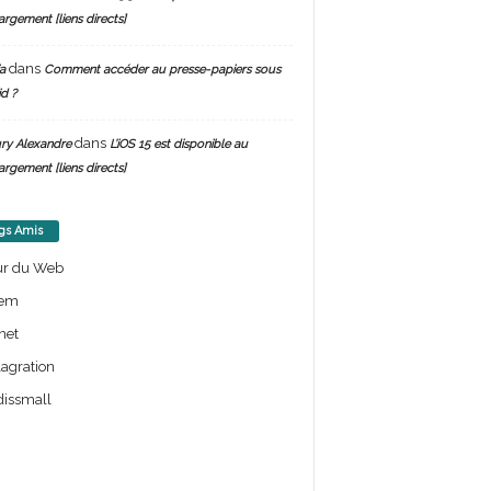
argement [liens directs]
dans
a
Comment accéder au presse-papiers sous
d ?
dans
ry Alexandre
L’iOS 15 est disponible au
argement [liens directs]
gs Amis
ur du Web
em
net
lagration
issmall