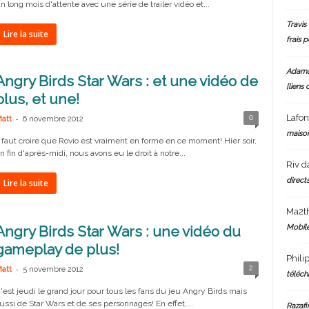
n long mois d'attente avec une série de trailer vidéo et...
Travis 
Lire la suite
frais 
Adam
Angry Birds Star Wars : et une vidéo de
[liens 
plus, et une!
Lafo
-
0
att
6 novembre 2012
maiso
l faut croire que Rovio est vraiment en forme en ce moment! Hier soir,
n fin d'après-midi, nous avons eu le droit à notre...
Riv
d
directs
Lire la suite
Ma2t
Mobile
Angry Birds Star Wars : une vidéo du
gameplay de plus!
Phili
-
2
att
5 novembre 2012
téléch
'est jeudi le grand jour pour tous les fans du jeu Angry Birds mais
ussi de Star Wars et de ses personnages! En effet,...
Razafi