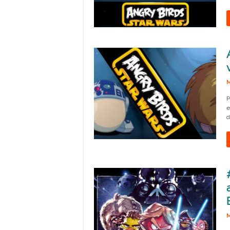
M
P
e
d
M