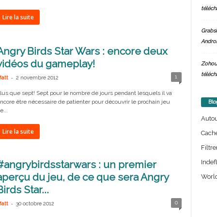
téléch
Lire la suite
Grabsi
Androi
Angry Birds Star Wars : encore deux
vidéos du gameplay!
Zohou
téléch
-
1
att
2 novembre 2012
lus que sept! Sept pour le nombre de jours pendant lesquels il va
ncore être nécessaire de patienter pour découvrir le prochain jeu
Blo
e...
Auto
Lire la suite
Cach
Filtre
Indef
#angrybirdsstarwars : un premier
aperçu du jeu, de ce que sera Angry
World
Birds Star...
-
0
att
30 octobre 2012