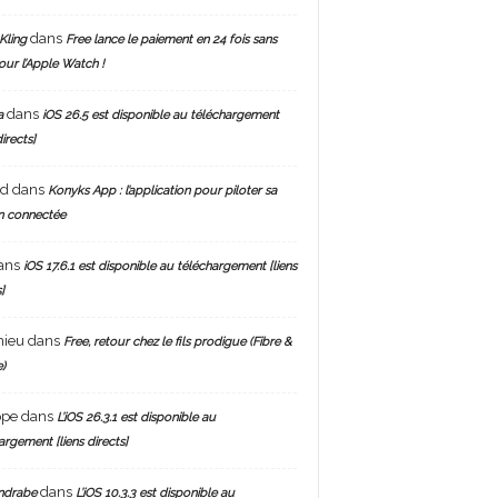
dans
Kling
Free lance le paiement en 24 fois sans
pour l’Apple Watch !
dans
a
iOS 26.5 est disponible au téléchargement
directs]
nd
dans
Konyks App : l’application pour piloter sa
n connectée
ans
iOS 17.6.1 est disponible au téléchargement [liens
]
hieu
dans
Free, retour chez le fils prodigue (Fibre &
)
ppe
dans
L’iOS 26.3.1 est disponible au
argement [liens directs]
dans
ndrabe
L’iOS 10.3.3 est disponible au