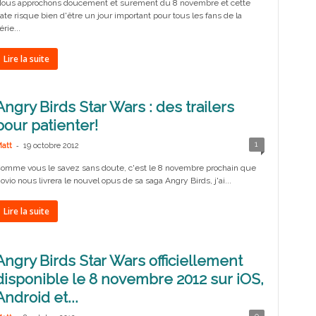
ous approchons doucement et surement du 8 novembre et cette
ate risque bien d'être un jour important pour tous les fans de la
érie...
Lire la suite
Angry Birds Star Wars : des trailers
pour patienter!
-
1
att
19 octobre 2012
omme vous le savez sans doute, c'est le 8 novembre prochain que
ovio nous livrera le nouvel opus de sa saga Angry Birds, j'ai...
Lire la suite
Angry Birds Star Wars officiellement
disponible le 8 novembre 2012 sur iOS,
Android et...