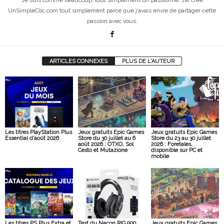
UnSimpleClic.com tout simplement parce que j’avais envie de partager cette
passion avec vous.
ARTICLES CONNEXES
PLUS DE L'AUTEUR
Les titres PlayStation Plus
Jeux gratuits Epic Games
Jeux gratuits Epic Games
Essential d’août 2026
Store du 30 juillet au 6
Store du 23 au 30 juillet
août 2026 : OTXO, Sol
2026 : Foretales,
Cesto et Mutazione
disponible sur PC et
mobile
Les titres PS Plus Extra et
Test du Nacon RIG 900
Jeux gratuits Epic Games