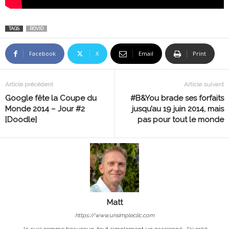
TAGS
ROVIO
Facebook
X
Email
Print
Article précédent
Article suivant
Google fête la Coupe du
#B&You brade ses forfaits
Monde 2014 – Jour #2
jusqu’au 19 juin 2014, mais
[Doodle]
pas pour tout le monde
Matt
https://www.unsimpleclic.com
Je suis comme beaucoup, tout simplement un passionné. J’ai créé