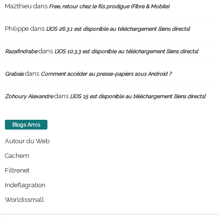
Ma2thieu
dans
Free, retour chez le fils prodigue (Fibre & Mobile)
Philippe
dans
L’iOS 26.3.1 est disponible au téléchargement [liens directs]
dans
Razafindrabe
L’iOS 10.3.3 est disponible au téléchargement [liens directs]
dans
Grabsia
Comment accéder au presse-papiers sous Android ?
dans
Zohoury Alexandre
L’iOS 15 est disponible au téléchargement [liens directs]
Blogs Amis
Autour du Web
Cachem
Filtrenet
Indeflagration
Worldissmall