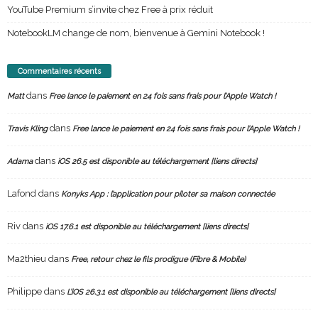
YouTube Premium s’invite chez Free à prix réduit
NotebookLM change de nom, bienvenue à Gemini Notebook !
Commentaires récents
dans
Matt
Free lance le paiement en 24 fois sans frais pour l’Apple Watch !
dans
Travis Kling
Free lance le paiement en 24 fois sans frais pour l’Apple Watch !
dans
Adama
iOS 26.5 est disponible au téléchargement [liens directs]
Lafond
dans
Konyks App : l’application pour piloter sa maison connectée
Riv
dans
iOS 17.6.1 est disponible au téléchargement [liens directs]
Ma2thieu
dans
Free, retour chez le fils prodigue (Fibre & Mobile)
Philippe
dans
L’iOS 26.3.1 est disponible au téléchargement [liens directs]