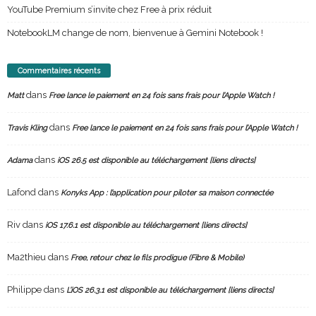
YouTube Premium s’invite chez Free à prix réduit
NotebookLM change de nom, bienvenue à Gemini Notebook !
Commentaires récents
dans
Matt
Free lance le paiement en 24 fois sans frais pour l’Apple Watch !
dans
Travis Kling
Free lance le paiement en 24 fois sans frais pour l’Apple Watch !
dans
Adama
iOS 26.5 est disponible au téléchargement [liens directs]
Lafond
dans
Konyks App : l’application pour piloter sa maison connectée
Riv
dans
iOS 17.6.1 est disponible au téléchargement [liens directs]
Ma2thieu
dans
Free, retour chez le fils prodigue (Fibre & Mobile)
Philippe
dans
L’iOS 26.3.1 est disponible au téléchargement [liens directs]