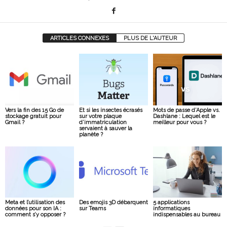
ARTICLES CONNEXES
PLUS DE L'AUTEUR
Vers la fin des 15 Go de
Et si les insectes écrasés
Mots de passe d’Apple vs.
stockage gratuit pour
sur votre plaque
Dashlane : Lequel est le
Gmail ?
d’immatriculation
meilleur pour vous ?
servaient à sauver la
planète ?
Meta et l’utilisation des
Des emojis 3D débarquent
5 applications
données pour son IA :
sur Teams
informatiques
comment s’y opposer ?
indispensables au bureau