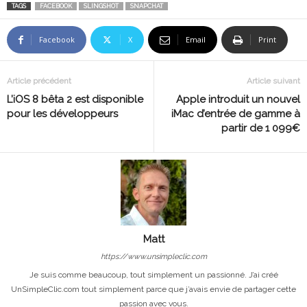
TAGS
FACEBOOK
SLINGSHOT
SNAPCHAT
Facebook
X
Email
Print
Article précédent
Article suivant
L’iOS 8 bêta 2 est disponible
Apple introduit un nouvel
pour les développeurs
iMac d’entrée de gamme à
partir de 1 099€
Matt
https://www.unsimpleclic.com
Je suis comme beaucoup, tout simplement un passionné. J’ai créé
UnSimpleClic.com tout simplement parce que j’avais envie de partager cette
passion avec vous.