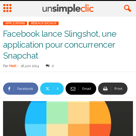
APPLICATIONS
RÉSEAUX SOCIAUX
Facebook lance Slingshot, une
application pour concurrencer
Snapchat
Par
Matt
-
18 juin 2014
0
Facebook
X
Email
Print