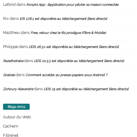
Lafond
dans
Konyks App : l’application pour piloter sa maison connectée
Riv
dans
iOS 17.6.1 est disponible au téléchargement [liens directs]
Ma2thieu
dans
Free, retour chez le fils prodigue (Fibre & Mobile)
Philippe
dans
L’iOS 26.3.1 est disponible au téléchargement [liens directs]
dans
Razafindrabe
L’iOS 10.3.3 est disponible au téléchargement [liens directs]
dans
Grabsia
Comment accéder au presse-papiers sous Android ?
dans
Zohoury Alexandre
L’iOS 15 est disponible au téléchargement [liens directs]
Blogs Amis
Autour du Web
Cachem
Filtrenet