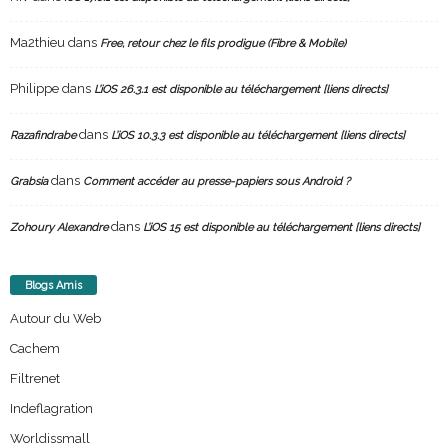
Ma2thieu
dans
Free, retour chez le fils prodigue (Fibre & Mobile)
Philippe
dans
L’iOS 26.3.1 est disponible au téléchargement [liens directs]
dans
Razafindrabe
L’iOS 10.3.3 est disponible au téléchargement [liens directs]
dans
Grabsia
Comment accéder au presse-papiers sous Android ?
dans
Zohoury Alexandre
L’iOS 15 est disponible au téléchargement [liens directs]
Blogs Amis
Autour du Web
Cachem
Filtrenet
Indeflagration
Worldissmall