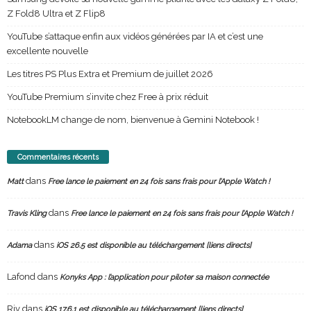
Z Fold8 Ultra et Z Flip8
YouTube s’attaque enfin aux vidéos générées par IA et c’est une
excellente nouvelle
Les titres PS Plus Extra et Premium de juillet 2026
YouTube Premium s’invite chez Free à prix réduit
NotebookLM change de nom, bienvenue à Gemini Notebook !
Commentaires récents
dans
Matt
Free lance le paiement en 24 fois sans frais pour l’Apple Watch !
dans
Travis Kling
Free lance le paiement en 24 fois sans frais pour l’Apple Watch !
dans
Adama
iOS 26.5 est disponible au téléchargement [liens directs]
Lafond
dans
Konyks App : l’application pour piloter sa maison connectée
Riv
dans
iOS 17.6.1 est disponible au téléchargement [liens directs]