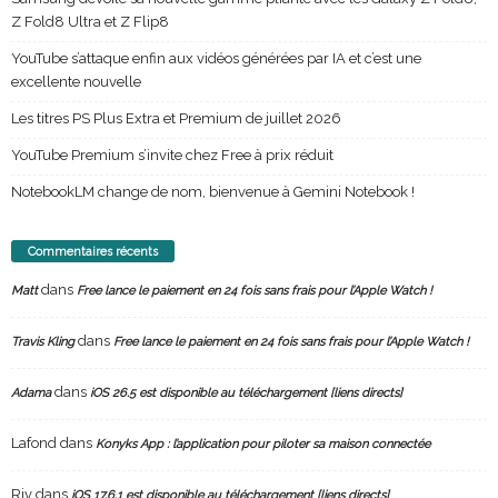
Z Fold8 Ultra et Z Flip8
YouTube s’attaque enfin aux vidéos générées par IA et c’est une
excellente nouvelle
Les titres PS Plus Extra et Premium de juillet 2026
YouTube Premium s’invite chez Free à prix réduit
NotebookLM change de nom, bienvenue à Gemini Notebook !
Commentaires récents
dans
Matt
Free lance le paiement en 24 fois sans frais pour l’Apple Watch !
dans
Travis Kling
Free lance le paiement en 24 fois sans frais pour l’Apple Watch !
dans
Adama
iOS 26.5 est disponible au téléchargement [liens directs]
Lafond
dans
Konyks App : l’application pour piloter sa maison connectée
Riv
dans
iOS 17.6.1 est disponible au téléchargement [liens directs]