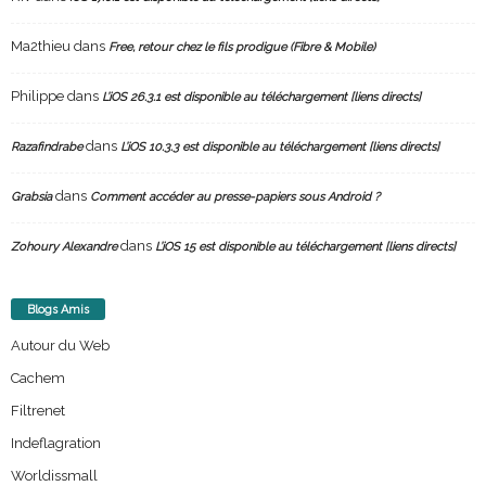
Ma2thieu
dans
Free, retour chez le fils prodigue (Fibre & Mobile)
Philippe
dans
L’iOS 26.3.1 est disponible au téléchargement [liens directs]
dans
Razafindrabe
L’iOS 10.3.3 est disponible au téléchargement [liens directs]
dans
Grabsia
Comment accéder au presse-papiers sous Android ?
dans
Zohoury Alexandre
L’iOS 15 est disponible au téléchargement [liens directs]
Blogs Amis
Autour du Web
Cachem
Filtrenet
Indeflagration
Worldissmall