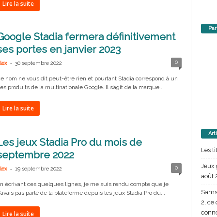
Lire la suite
Par
Google Stadia fermera définitivement
ses portes en janvier 2023
-
0
lex
30 septembre 2022
e nom ne vous dit peut-être rien et pourtant Stadia correspond à un
es produits de la multinationale Google. Il s’agit de la marque...
Lire la suite
Art
Les jeux Stadia Pro du mois de
Les t
septembre 2022
Jeux 
-
0
lex
19 septembre 2022
août 
n écrivant ces quelques lignes, je me suis rendu compte que je
Samsu
’avais pas parlé de la plateforme depuis les jeux Stadia Pro du...
2, ce
conn
Lire la suite