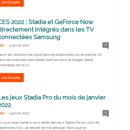
Lire la suite
CES 2022 : Stadia et GeForce Now
directement intégrés dans les TV
connectées Samsung
-
0
lex
5 janvier 2022
armi les solutions de cloud gaming disponibles sur le marché, on
eut par exemple citer Nvidia GeForce Now et Google Stadia.
'avantage est qu'il...
Lire la suite
Les jeux Stadia Pro du mois de janvier
2022
-
0
lex
3 janvier 2022
u que j’avais tardé à vous parler des jeux Stadia Pro du mois de
écembre 2021, j’ai décidé de me rattraper. Alors que le...