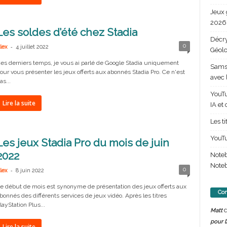
Jeux 
2026 
Les soldes d’été chez Stadia
Décry
-
0
lex
4 juillet 2022
Géolo
es derniers temps, je vous ai parlé de Google Stadia uniquement
Samsu
our vous présenter les jeux offerts aux abonnés Stadia Pro. Ce n'est
avec 
as...
YouTu
Lire la suite
IA et
Les t
YouTu
Les jeux Stadia Pro du mois de juin
2022
Note
Noteb
-
0
lex
8 juin 2022
e début de mois est synonyme de présentation des jeux offerts aux
Com
bonnés des différents services de jeux vidéo. Après les titres
layStation Plus...
d
Matt
pour l
Lire la suite