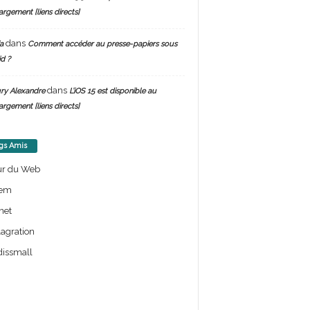
argement [liens directs]
dans
a
Comment accéder au presse-papiers sous
d ?
dans
ry Alexandre
L’iOS 15 est disponible au
argement [liens directs]
gs Amis
ur du Web
em
net
lagration
issmall