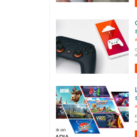
A
C
d
A
E
n