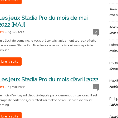
Travis 
frais 
Les jeux Stadia Pro du mois de mai
2022 [MAJ]
Adam
-
0
lex
19 mai 2022
[liens 
n début de semaine, je vous présentais rapidement les jeux offerts
Lafo
ux abonnés Stadia Pro. Tous les quatre sont disponibles depuis le
ébut du...
maiso
Lire la suite
Riv
d
directs
Les jeux Stadia Pro du mois d’avril 2022
Ma2t
-
2
Mobile
lex
14 avril 2022
e mois d’avril ayant débuté depuis pratiquement quinze jours, il est
Phili
emps de parler des jeux offerts aux abonnés du service de cloud
téléch
aming...
Lire la suite
Razafi