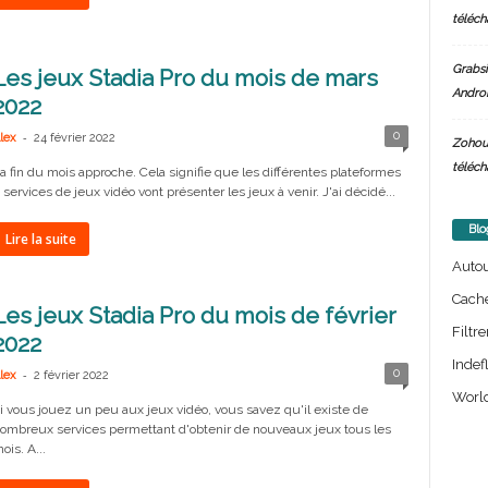
téléch
Grabsi
Les jeux Stadia Pro du mois de mars
Androi
2022
-
0
lex
24 février 2022
Zohou
téléch
a fin du mois approche. Cela signifie que les différentes plateformes
 services de jeux vidéo vont présenter les jeux à venir. J'ai décidé...
Blo
Lire la suite
Auto
Cach
Les jeux Stadia Pro du mois de février
Filtre
2022
Indef
-
0
lex
2 février 2022
World
i vous jouez un peu aux jeux vidéo, vous savez qu'il existe de
ombreux services permettant d'obtenir de nouveaux jeux tous les
ois. A...