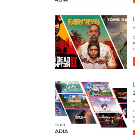
A
C
p
p
A
L
a
P