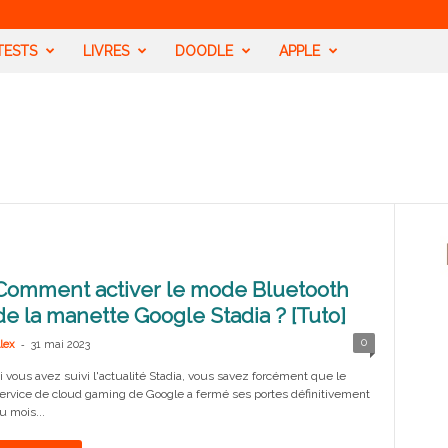
TESTS
LIVRES
DOODLE
APPLE
Comment activer le mode Bluetooth
de la manette Google Stadia ? [Tuto]
-
0
lex
31 mai 2023
i vous avez suivi l'actualité Stadia, vous savez forcément que le
ervice de cloud gaming de Google a fermé ses portes définitivement
u mois...