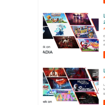
A
E
a
d
A
L
t
g