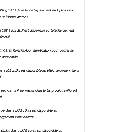
dans
Kling
Free lance le paiement en 24 fois sans
pour l’Apple Watch !
dans
a
iOS 26.5 est disponible au téléchargement
directs]
nd
dans
Konyks App : l’application pour piloter sa
n connectée
ans
iOS 17.6.1 est disponible au téléchargement [liens
]
hieu
dans
Free, retour chez le fils prodigue (Fibre &
)
ppe
dans
L’iOS 26.3.1 est disponible au
argement [liens directs]
dans
ndrabe
L’iOS 10.3.3 est disponible au