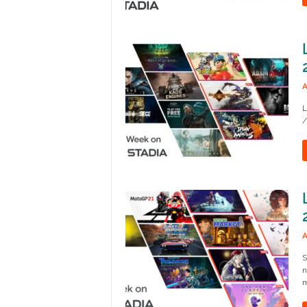
A
L
/
A
S
n
m