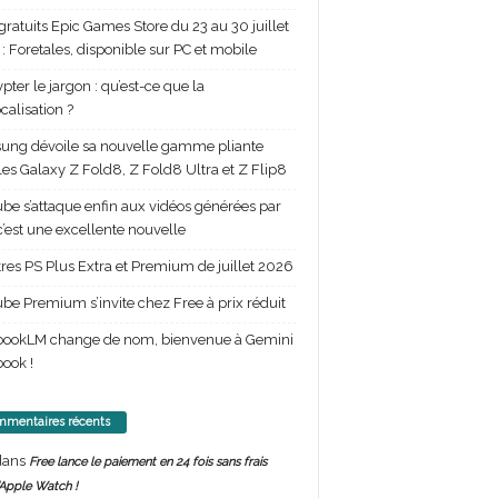
gratuits Epic Games Store du 23 au 30 juillet
: Foretales, disponible sur PC et mobile
pter le jargon : qu’est-ce que la
calisation ?
ng dévoile sa nouvelle gamme pliante
les Galaxy Z Fold8, Z Fold8 Ultra et Z Flip8
be s’attaque enfin aux vidéos générées par
 c’est une excellente nouvelle
itres PS Plus Extra et Premium de juillet 2026
be Premium s’invite chez Free à prix réduit
bookLM change de nom, bienvenue à Gemini
ook !
mentaires récents
ans
Free lance le paiement en 24 fois sans frais
’Apple Watch !