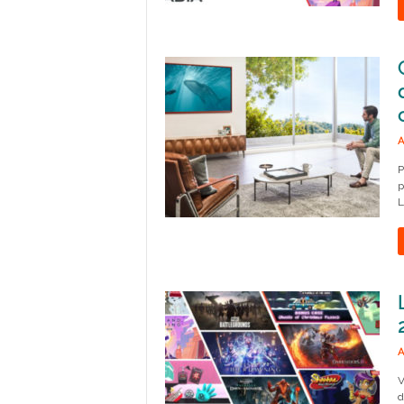
A
P
p
L
A
V
d