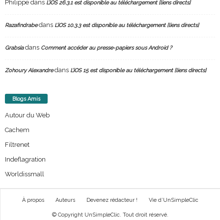
Philippe
dans
L’iOS 26.3.1 est disponible au téléchargement [liens directs]
dans
Razafindrabe
L’iOS 10.3.3 est disponible au téléchargement [liens directs]
dans
Grabsia
Comment accéder au presse-papiers sous Android ?
dans
Zohoury Alexandre
L’iOS 15 est disponible au téléchargement [liens directs]
Blogs Amis
Autour du Web
Cachem
Filtrenet
Indeflagration
Worldissmall
À propos
Auteurs
Devenez rédacteur !
Vie d’UnSimpleClic
© Copyright UnSimpleClic. Tout droit réservé.