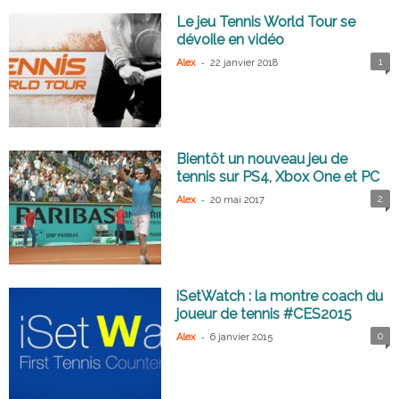
Le jeu Tennis World Tour se
dévoile en vidéo
-
1
Alex
22 janvier 2018
Bientôt un nouveau jeu de
tennis sur PS4, Xbox One et PC
-
2
Alex
20 mai 2017
iSetWatch : la montre coach du
joueur de tennis #CES2015
-
0
Alex
6 janvier 2015