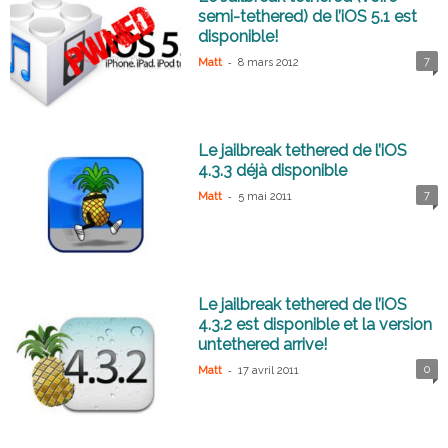
semi-tethered) de l’iOS 5.1 est
disponible!
-
7
Matt
8 mars 2012
Le jailbreak tethered de l’iOS
4.3.3 déjà disponible
-
7
Matt
5 mai 2011
Le jailbreak tethered de l’iOS
4.3.2 est disponible et la version
untethered arrive!
-
0
Matt
17 avril 2011