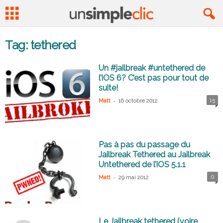
Tag: tethered
Un #jailbreak #untethered de
l’iOS 6? C’est pas pour tout de
suite!
-
15
Matt
16 octobre 2012
Pas à pas du passage du
Jailbreak Tethered au Jailbreak
Untethered de l’iOS 5.1.1
-
0
Matt
29 mai 2012
Le Jailbreak tethered (voire