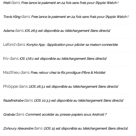
dans
Matt
Free lance le paiement en 24 fois sans frais pour l’Apple Watch !
dans
Travis Kling
Free lance le paiement en 24 fois sans frais pour l’Apple Watch !
dans
Adama
iOS 26.5 est disponible au téléchargement [liens directs]
Lafond
dans
Konyks App : l’application pour piloter sa maison connectée
Riv
dans
iOS 17.6.1 est disponible au téléchargement [liens directs]
Ma2thieu
dans
Free, retour chez le fils prodigue (Fibre & Mobile)
Philippe
dans
L’iOS 26.3.1 est disponible au téléchargement [liens directs]
dans
Razafindrabe
L’iOS 10.3.3 est disponible au téléchargement [liens directs]
dans
Grabsia
Comment accéder au presse-papiers sous Android ?
dans
Zohoury Alexandre
L’iOS 15 est disponible au téléchargement [liens directs]