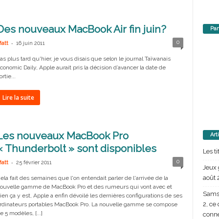
Des nouveaux MacBook Air fin juin?
Par
-
0
att
16 juin 2011
as plus tard qu'hier, je vous disais que selon le journal Taïwanais
conomic Daily, Apple aurait pris la décision d’avancer la date de
ortie...
Lire la suite
Les nouveaux MacBook Pro
Art
« Thunderbolt » sont disponibles
Les t
-
0
att
25 février 2011
Jeux 
août 
ela fait des semaines que l'on entendait parler de l'arrivée de la
ouvelle gamme de MacBook Pro et des rumeurs qui vont avec et
Samsu
ien ça y est, Apple a enfin dévoilé les dernières configurations de ses
2, ce
rdinateurs portables MacBook Pro. La nouvelle gamme se compose
e 5 modèles, [...]
conn