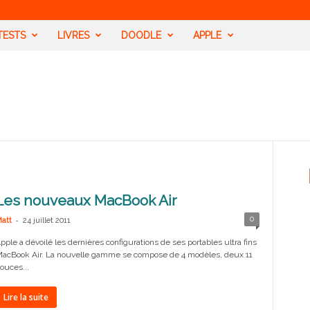
TESTS
LIVRES
DOODLE
APPLE
Les nouveaux MacBook Air
-
0
att
24 juillet 2011
pple a dévoilé les dernières configurations de ses portables ultra fins
acBook Air. La nouvelle gamme se compose de 4 modèles, deux 11
ouces...
Lire la suite