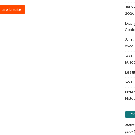
Jeux 
Lire la suite
2026 
Décry
Géolo
Samsu
avec 
YouTu
IA et
Les t
YouTu
Note
Noteb
Com
d
Matt
pour l