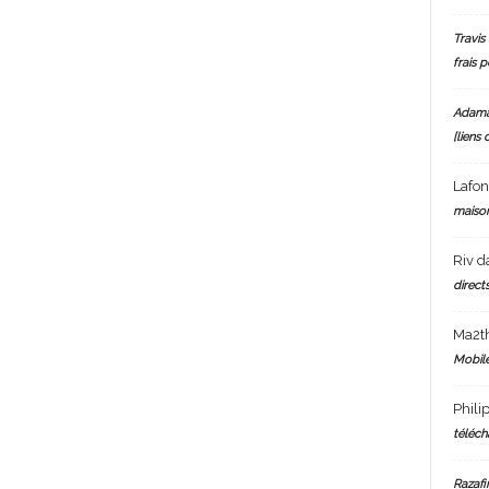
Travis 
frais 
Adam
[liens 
Lafo
maiso
Riv
d
directs
Ma2t
Mobile
Phili
téléch
Razafi