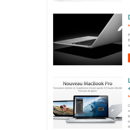
M
P
E
s
M
C
n
b
o
d