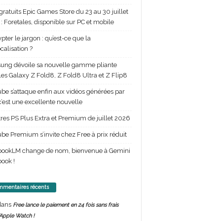
gratuits Epic Games Store du 23 au 30 juillet
: Foretales, disponible sur PC et mobile
pter le jargon : qu’est-ce que la
calisation ?
ng dévoile sa nouvelle gamme pliante
les Galaxy Z Fold8, Z Fold8 Ultra et Z Flip8
be s’attaque enfin aux vidéos générées par
 c’est une excellente nouvelle
itres PS Plus Extra et Premium de juillet 2026
be Premium s’invite chez Free à prix réduit
bookLM change de nom, bienvenue à Gemini
ook !
mentaires récents
ans
Free lance le paiement en 24 fois sans frais
’Apple Watch !