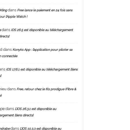
dans
Kling
Free lance le paiement en 24 fois sans
pour l’Apple Watch !
dans
a
iOS 26.5 est disponible au téléchargement
directs]
nd
dans
Konyks App : l’application pour piloter sa
n connectée
ans
iOS 17.6.1 est disponible au téléchargement [liens
]
hieu
dans
Free, retour chez le fils prodigue (Fibre &
)
ppe
dans
L’iOS 26.3.1 est disponible au
argement [liens directs]
dans
ndrabe
L’iOS 10.3.3 est disponible au