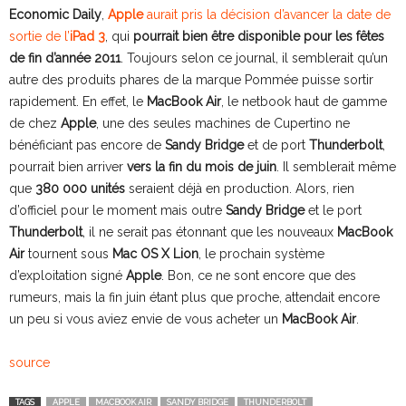
Economic Daily
,
Apple
aurait pris la décision d’avancer la date de
sortie de l’
iPad 3
, qui
pourrait bien être disponible pour les fêtes
de fin d’année 2011
. Toujours selon ce journal, il semblerait qu’un
autre des produits phares de la marque Pommée puisse sortir
rapidement. En effet, le
MacBook Air
, le netbook haut de gamme
de chez
Apple
, une des seules machines de Cupertino ne
bénéficiant pas encore de
Sandy Bridge
et de port
Thunderbolt
,
pourrait bien arriver
vers la fin du mois de juin
. Il semblerait même
que
380 000 unités
seraient déjà en production. Alors, rien
d’officiel pour le moment mais outre
Sandy Bridge
et le port
Thunderbolt
, il ne serait pas étonnant que les nouveaux
MacBook
Air
tournent sous
Mac OS X Lion
, le prochain système
d’exploitation signé
Apple
. Bon, ce ne sont encore que des
rumeurs, mais la fin juin étant plus que proche, attendait encore
un peu si vous aviez envie de vous acheter un
MacBook Air
.
source
TAGS
APPLE
MACBOOK AIR
SANDY BRIDGE
THUNDERBOLT