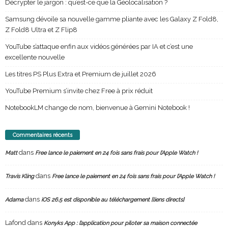
Décrypter le jargon : qu’est-ce que la Géolocalisation ?
Samsung dévoile sa nouvelle gamme pliante avec les Galaxy Z Fold8,
Z Fold8 Ultra et Z Flip8
YouTube s’attaque enfin aux vidéos générées par IA et c’est une
excellente nouvelle
Les titres PS Plus Extra et Premium de juillet 2026
YouTube Premium s’invite chez Free à prix réduit
NotebookLM change de nom, bienvenue à Gemini Notebook !
Commentaires récents
dans
Matt
Free lance le paiement en 24 fois sans frais pour l’Apple Watch !
dans
Travis Kling
Free lance le paiement en 24 fois sans frais pour l’Apple Watch !
dans
Adama
iOS 26.5 est disponible au téléchargement [liens directs]
Lafond
dans
Konyks App : l’application pour piloter sa maison connectée