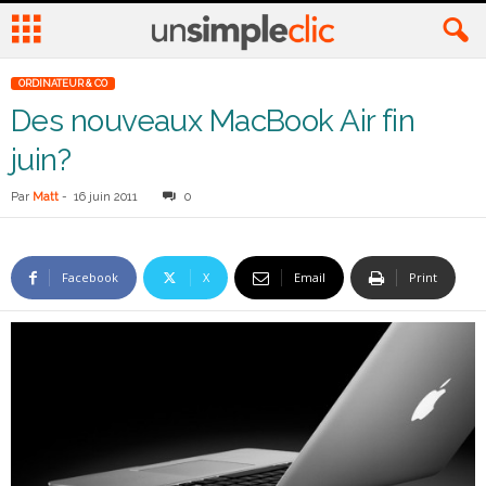
ORDINATEUR & CO
Des nouveaux MacBook Air fin
juin?
Par
Matt
-
16 juin 2011
0
Facebook
X
Email
Print