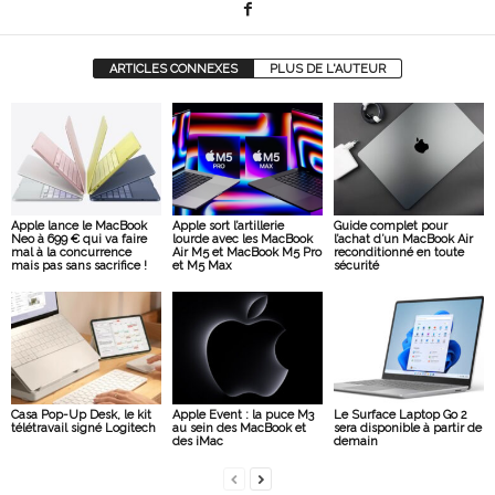
ARTICLES CONNEXES
PLUS DE L'AUTEUR
Apple lance le MacBook
Apple sort l’artillerie
Guide complet pour
Neo à 699 € qui va faire
lourde avec les MacBook
l’achat d’un MacBook Air
mal à la concurrence
Air M5 et MacBook M5 Pro
reconditionné en toute
mais pas sans sacrifice !
et M5 Max
sécurité
Casa Pop-Up Desk, le kit
Apple Event : la puce M3
Le Surface Laptop Go 2
télétravail signé Logitech
au sein des MacBook et
sera disponible à partir de
des iMac
demain