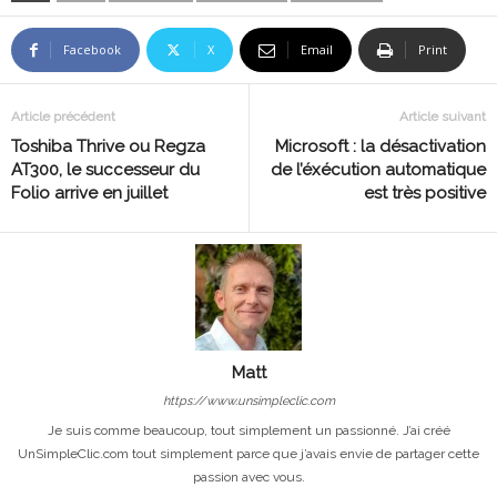
Facebook
X
Email
Print
Article précédent
Article suivant
Toshiba Thrive ou Regza
Microsoft : la désactivation
AT300, le successeur du
de l’éxécution automatique
Folio arrive en juillet
est très positive
Matt
https://www.unsimpleclic.com
Je suis comme beaucoup, tout simplement un passionné. J’ai créé
UnSimpleClic.com tout simplement parce que j’avais envie de partager cette
passion avec vous.