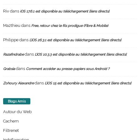
Riv
dans
iOS 17.6.1 est disponible au téléchargement [liens directs]
Ma2thieu
dans
Free, retour chez le fils prodigue (Fibre & Mobile)
Philippe
dans
L’iOS 26.3.1 est disponible au téléchargement [liens directs]
dans
Razafindrabe
L’iOS 10.3.3 est disponible au téléchargement [liens directs]
dans
Grabsia
Comment accéder au presse-papiers sous Android ?
dans
Zohoury Alexandre
L’iOS 15 est disponible au téléchargement [liens directs]
Blogs Amis
Autour du Web
Cachem
Filtrenet
Indeflagration