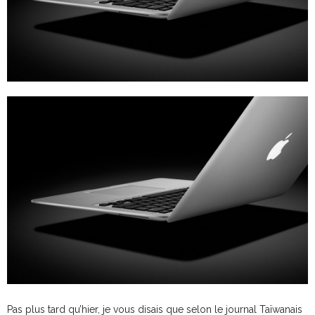
Pas plus tard qu’hier, je vous disais que selon le journal Taïwanais