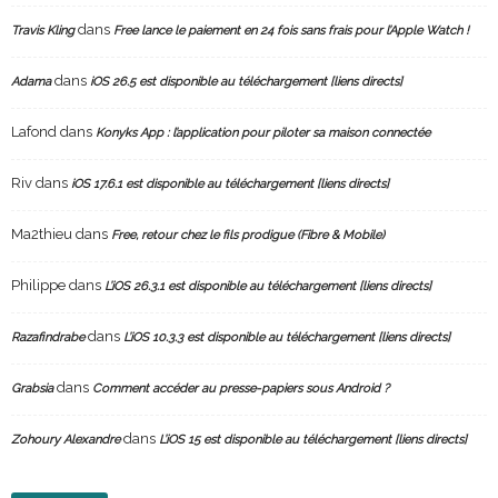
dans
Travis Kling
Free lance le paiement en 24 fois sans frais pour l’Apple Watch !
dans
Adama
iOS 26.5 est disponible au téléchargement [liens directs]
Lafond
dans
Konyks App : l’application pour piloter sa maison connectée
Riv
dans
iOS 17.6.1 est disponible au téléchargement [liens directs]
Ma2thieu
dans
Free, retour chez le fils prodigue (Fibre & Mobile)
Philippe
dans
L’iOS 26.3.1 est disponible au téléchargement [liens directs]
dans
Razafindrabe
L’iOS 10.3.3 est disponible au téléchargement [liens directs]
dans
Grabsia
Comment accéder au presse-papiers sous Android ?
dans
Zohoury Alexandre
L’iOS 15 est disponible au téléchargement [liens directs]