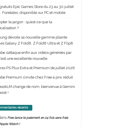
gratuits Epic Games Store du 23 au 30 juillet
: Foretales, disponible sur PC et mobile
pter le jargon : qu’est-ce que la
calisation ?
ng dévoile sa nouvelle gamme pliante
les Galaxy Z Fold8, Z Fold8 Ultra et Z Flip8
be s’attaque enfin aux vidéos générées par
 c’est une excellente nouvelle
itres PS Plus Extra et Premium de juillet 2026
be Premium s’invite chez Free à prix réduit
bookLM change de nom, bienvenue à Gemini
ook !
mentaires récents
ans
Free lance le paiement en 24 fois sans frais
’Apple Watch !