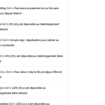
dans
Kling
Free lance le paiement en 24 fois sans
pour l’Apple Watch !
dans
a
iOS 26.5 est disponible au téléchargement
directs]
nd
dans
Konyks App : l’application pour piloter sa
n connectée
ans
iOS 17.6.1 est disponible au téléchargement [liens
]
hieu
dans
Free, retour chez le fils prodigue (Fibre &
)
ppe
dans
L’iOS 26.3.1 est disponible au
argement [liens directs]
dans
ndrabe
L’iOS 10.3.3 est disponible au