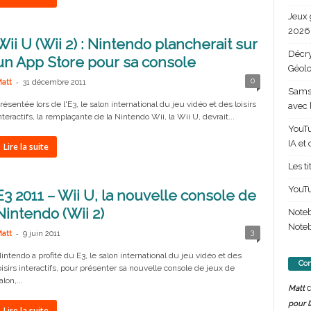
Jeux 
2026 
Wii U (Wii 2) : Nintendo plancherait sur
Décry
un App Store pour sa console
Géolo
-
0
att
31 décembre 2011
Samsu
résentée lors de l'E3, le salon international du jeu vidéo et des loisirs
avec 
nteractifs, la remplaçante de la Nintendo Wii, la Wii U, devrait...
YouTu
IA et
Lire la suite
Les t
YouTu
E3 2011 – Wii U, la nouvelle console de
Nintendo (Wii 2)
Note
Noteb
-
3
att
9 juin 2011
intendo a profité du E3, le salon international du jeu vidéo et des
Com
oisirs interactifs, pour présenter sa nouvelle console de jeux de
alon,...
d
Matt
pour l
Lire la suite