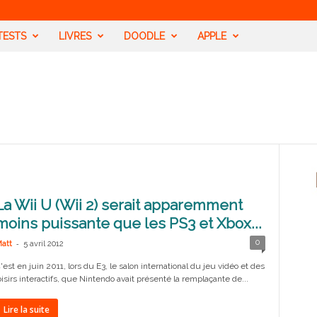
TESTS
LIVRES
DOODLE
APPLE
La Wii U (Wii 2) serait apparemment
moins puissante que les PS3 et Xbox...
-
0
att
5 avril 2012
'est en juin 2011, lors du E3, le salon international du jeu vidéo et des
oisirs interactifs, que Nintendo avait présenté la remplaçante de...
Lire la suite