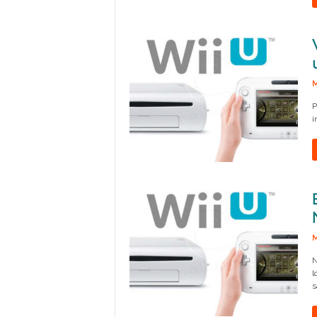
M
P
i
M
N
l
s