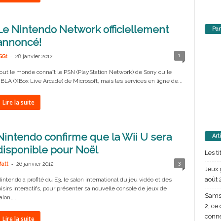
Le Nintendo Network officiellement
Par
annoncé!
-
1
GGt
28 janvier 2012
out le monde connaît le PSN (PlayStation Network) de Sony ou le
BLA (XBox Live Arcade) de Microsoft, mais les services en ligne de...
Lire la suite
Nintendo confirme que la Wii U sera
Art
disponible pour Noël
Les t
-
3
att
26 janvier 2012
Jeux 
août 
intendo a profité du E3, le salon international du jeu vidéo et des
oisirs interactifs, pour présenter sa nouvelle console de jeux de
Samsu
alon,...
2, ce
conn
Lire la suite