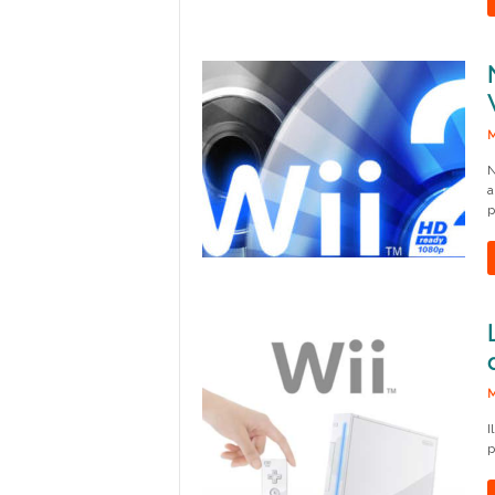
M
N
a
p
M
I
p