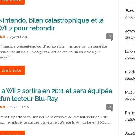
Travis 
frais 
Nintendo, bilan catastrophique et la
Wii 2 pour rebondir
Adam
-
0
att
25 avril 2011
[liens 
intendo a présenté aujourd'hui son bilan marqué par un bénéfice
Lafo
nnuel réduit de plus de 50%! C'est en réalité un chute de 52%
assant...
maiso
Lire la suite
Riv
d
directs
La Wii 2 sortira en 2011 et sera équipée
Ma2t
d’un lecteur Blu-Ray
Mobile
-
0
att
11 août 2010
Phili
l fallait s'y attendre, une nouvelle console Wii devrait sortir en 2011
téléch
our remplacer le succès planétaire qu'a été la Wii sortie en 2006....
Razafi