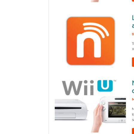
t
T
X
M
N
l
s