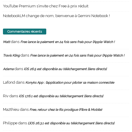
YouTube Premium s’invite chez Free à prix réduit
NotebookLM change de nom, bienvenue à Gemini Notebook !
Commentaires récents
dans
Matt
Free lance le paiement en 24 fois sans frais pour l’Apple Watch !
dans
Travis Kling
Free lance le paiement en 24 fois sans frais pour l’Apple Watch !
dans
Adama
iOS 26.5 est disponible au téléchargement [liens directs]
Lafond
dans
Konyks App : l’application pour piloter sa maison connectée
Riv
dans
iOS 17.6.1 est disponible au téléchargement [liens directs]
Ma2thieu
dans
Free, retour chez le fils prodigue (Fibre & Mobile)
Philippe
dans
L’iOS 26.3.1 est disponible au téléchargement [liens directs]