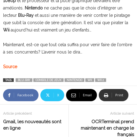
1080p
et le processeur et la puce graphique devraient être
améliorés.
Nintendo
ne cache pas que le choix d’intégrer un
lecteur
Blu-Ray
et aussi une manière de venir contrer le piratage
que subit la console de 1ère génération. Il est vrai que pirater la
Wii
aujourd’hui est vraiment un jeu d’enfants…
Maintenant, est-ce que tout cela suffira pour venir faire de l’ombre
à ses concurrents? L’avenir nous le dira…
Source
TAGS
BLU-RAY
CONSOLE DE JEUX
NINTENDO
WII
WII 2
Facebook
X
Email
Print
Article précédent
Article suivant
Gmail, les nouveautés sont
OCRTerminal prend
en ligne
maintenant en charge le
français