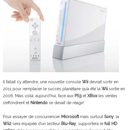
Il fallait s’y attendre, une nouvelle console
Wii
devrait sortir en
2011 pour remplacer le succès planétaire qu’a été la
Wii
sortie en
2006.
Mais voilà, aujourd’hui, face aux
PS3
et
XBox
les ventes
s’effondrent et
Nintendo
se devait de réagir!
Pour essayer de concurrencer
Microsoft
mais surtout
Sony
, la
Wii2
sera équipée d’un lecteur
Blu-Ray
, supportera le
full HD