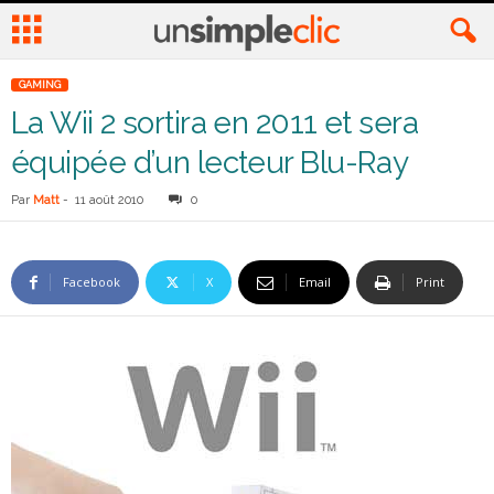
GAMING
La Wii 2 sortira en 2011 et sera
équipée d’un lecteur Blu-Ray
Par
Matt
-
11 août 2010
0
Facebook
X
Email
Print