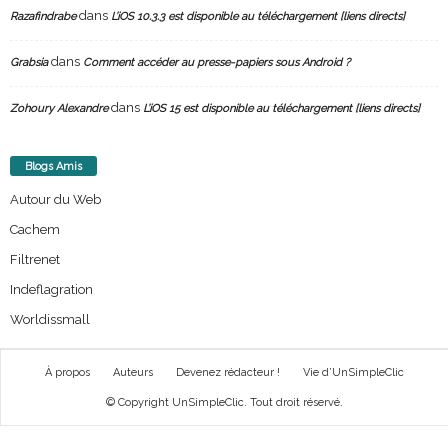
dans
Razafindrabe
L’iOS 10.3.3 est disponible au téléchargement [liens directs]
dans
Grabsia
Comment accéder au presse-papiers sous Android ?
dans
Zohoury Alexandre
L’iOS 15 est disponible au téléchargement [liens directs]
Blogs Amis
Autour du Web
Cachem
Filtrenet
Indeflagration
Worldissmall
À propos
Auteurs
Devenez rédacteur !
Vie d’UnSimpleClic
© Copyright UnSimpleClic. Tout droit réservé.